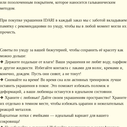
или позолоченным покрытием, которое наносится гальваническим
методом.
При покупке украшения IDARI в каждый заказ мы с заботой вкладываем
памятку с рекомендациями по уходу, чтобы вы в любой момент могли их
прочесть.
Советы по уходу за вашей бижутерией, чтобы сохранить её красоту как
можно дольше:
❖ Держите подальше от влаги! Ваши украшения не любят воду, парфюм
КОНТАКТЫ
и другие жидкости. Избегайте контакта с лаками для волос, кремами и,
конечно, дождем. Пусть они сияют, а не тонут!
+ 7 (916) 958-00-78
idari.brand@mail.ru
❖ Снимайте на время! Во время сна или активных тренировок лучше
оставить украшения в покое. Это поможет избежать поломок и
РАЗДЕЛЫ ИНТЕРНЕТ-
деформаций, а ваши любимцы останутся в идеальном состоянии.
МАГАЗИНА
❖ Храните с любовью! Дайте своим украшениям пространство! Храните
• Главная
• Об IDARI
• Доставка и оплата
их отдельно в темном месте, чтобы избежать царапин и нежелательных
• Каталог
• Новости
• Обмен и возврат
реакций металлов.
• Упаковка
• Рекомендации
Бархатные лотки с ячейками — идеальный вариант для вашего
по уходу
сокровища!
ПОДПИШИТЕСЬ НА