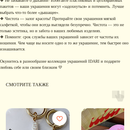
❖ Не забывайте о дыхании! Избегайте пластиковых и целлофановых
РАССЫЛКУ
пакетов — ваши украшения могут «задохнуться» и потемнеть. Лучше
Рассказываем о новых
выбрать что-то более «дышащее».
коллекциях, акциях и трендах
❖ Чистота — залог красоты! Протирайте свои украшения мягкой
салфеткой, чтобы они всегда выглядели безупречно. Чистота — это не
только эстетика, но и забота о ваших любимых изделиях.
❖ Помните: срок службы ваших украшений зависит от частоты их
Я соглашаюсь с обработкой персональных данных в соответствии с
политикой
ношения. Чем чаще вы носите одно и то же украшение, тем быстрее оно
конфиденциальности
изнашивается.
Я
соглашаюсь
на получение рекламной рассылки
Окунитесь в разнообразие коллекции украшений IDARI и подарите
подписаться
любовь себе или своим близким 💛
ИНФОРМАЦИЯ
СМОТРИТЕ ТАКЖЕ
Политика
Договор публичной
конфиденциальности
оферты
ИП Хайруллина Сюзанна
Instagram принадлежит компании Meta,
Эдуардовна
признанной экстремистской в РФ
ИНН 540405944704
ОГРН 324547600025580
Сайт разработан
Digital-Step