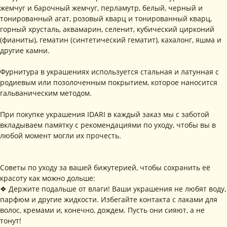
жемчуг и барочный жемчуг, перламутр, белый, черный и
тонированный агат, розовый кварц и тонированный кварц,
+ 7 (916) 958-00-78
idari.brand@mail.ru
горный хрусталь, аквамарин, селенит, кубический цирконий
РАЗДЕЛЫ ИНТЕРНЕТ-МАГАЗИНА
(фианиты), гематин (синтетический гематит), кахалонг, яшма и
другие камни.
• Главная
• Об IDARI
• Доставка и оплата
• Каталог
• Новости
• Обмен и возврат
Фурнитура в украшениях используется стальная и латунная с
• Упаковка
• Рекомендации
родиевым или позолоченным покрытием, которое наносится
по уходу
гальваническим методом.
ПОДПИШИТЕСЬ НА
РАССЫЛКУ
При покупке украшения IDARI в каждый заказ мы с заботой
Рассказываем о новых
вкладываем памятку с рекомендациями по уходу, чтобы вы в
коллекциях, акциях и трендах
любой момент могли их прочесть.
Советы по уходу за вашей бижутерией, чтобы сохранить её
красоту как можно дольше:
Я соглашаюсь с обработкой персональных данных в соответствии с
политикой конфиденциальности
❖ Держите подальше от влаги! Ваши украшения не любят воду,
Я
соглашаюсь
на получение рекламной рассылки
парфюм и другие жидкости. Избегайте контакта с лаками для
волос, кремами и, конечно, дождем. Пусть они сияют, а не
тонут!
подписаться