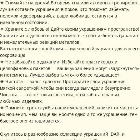
❖ Снимайте на время! Во время сна или активных тренировок
лучше оставить украшения в покое. Это поможет избежать
ИНФОРМАЦИЯ
поломок и деформаций, а ваши любимцы останутся в
Политика
Договор публичной
идеальном состоянии.
конфиденциальности
оферты
❖ Храните с любовью! Дайте своим украшениям пространство!
ИП Хайруллина Сюзанна
Instagram принадлежит компании Meta,
Храните их отдельно в темном месте, чтобы избежать царапин
Эдуардовна
признанной экстремистской в РФ
ИНН 540405944704
и нежелательных реакций металлов.
ОГРН 324547600025580
Бархатные лотки с ячейками — идеальный вариант для вашего
Сайт разработан
сокровища!
Digital-Step
❖ Не забывайте о дыхании! Избегайте пластиковых и
целлофановых пакетов — ваши украшения могут «задохнуться»
и потемнеть. Лучше выбрать что-то более «дышащее».
❖ Чистота — залог красоты! Протирайте свои украшения
мягкой салфеткой, чтобы они всегда выглядели безупречно.
Чистота — это не только эстетика, но и забота о ваших
любимых изделиях.
❖ Помните: срок службы ваших украшений зависит от частоты
их ношения. Чем чаще вы носите одно и то же украшение, тем
быстрее оно изнашивается.
Окунитесь в разнообразие коллекции украшений IDARI и