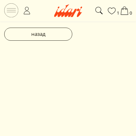
1
0
назад