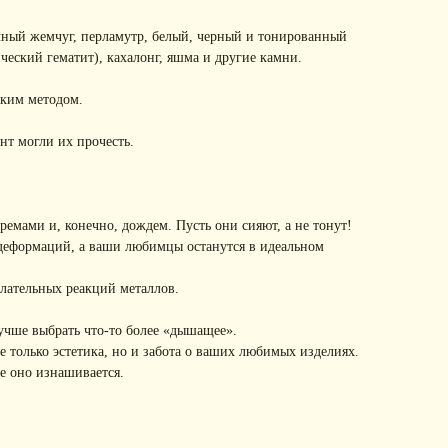
чный жемчуг, перламутр, белый, черный и тонированный
ческий гематит), кахалонг, яшма и другие камни.
ским методом.
нт могли их прочесть.
емами и, конечно, дождем. Пусть они сияют, а не тонут!
 деформаций, а ваши любимцы останутся в идеальном
лательных реакций металлов.
учше выбрать что-то более «дышащее».
 только эстетика, но и забота о ваших любимых изделиях.
е оно изнашивается.