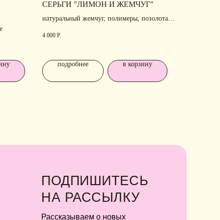
СЕРЬГИ "ЛИМОН И ЖЕМЧУГ"
А
РАССЫЛКУ
натуральный жемчуг, полимеры, позолота,
ссказываем о новых
е
родирование
4 000
Р.
ллекциях, акциях и трендах
ину
подробнее
в корзину
Я соглашаюсь с обработкой персональных
данных в соответствии с
политикой
конфиденциальности
Я
соглашаюсь
на получение рекламной
рассылки
подписаться