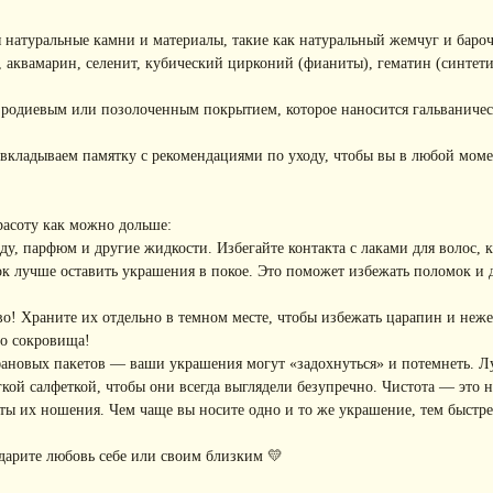
 натуральные камни и материалы, такие как натуральный жемчуг и баро
, аквамарин, селенит, кубический цирконий (фианиты), гематин (синтети
с родиевым или позолоченным покрытием, которое наносится гальваниче
вкладываем памятку с рекомендациями по уходу, чтобы вы в любой моме
расоту как можно дольше:
, парфюм и другие жидкости. Избегайте контакта с лаками для волос, кр
к лучше оставить украшения в покое. Это поможет избежать поломок и
! Храните их отдельно в темном месте, чтобы избежать царапин и неже
го сокровища!
фановых пакетов — ваши украшения могут «задохнуться» и потемнеть. Л
ой салфеткой, чтобы они всегда выглядели безупречно. Чистота — это не
ы их ношения. Чем чаще вы носите одно и то же украшение, тем быстре
дарите любовь себе или своим близким 💛