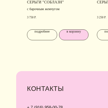
СЕРЬГИ "СОБЛАЗН"
СЕРЬГ
с барочным жемчугом
+ 7 (916) 958-00-78
• Г
3 750
Р.
3 250
Р.
• Ка
idari.brand@mail.ru
• Уп
подробнее
в корзину
по
• О
ИНФОРМАЦИЯ
Политика конфиденциальности
Договор публичной оферты
ИП Хайруллина Сюзанна Эдуардовна
ИНН 540405944704
ОГРН 324547600025580
Instagram принадлежит компании Meta,
Сайт разработан Digital-Step
признанной экстремистской в РФ