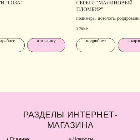
И "РОЗА"
СЕРЬГИ "МАЛИНОВЫЙ
МАГАЗИНА
Н
ПЛОМБИР"
Ра
полимеры, позолота, родировани
лавная
• Новости
ко
талог
• Рекомендации по уходу
3 700
Р.
аковка
• Доставка и оплата
дробнее
в корзину
подробнее
в корз
б IDARI
• Обмен и возврат