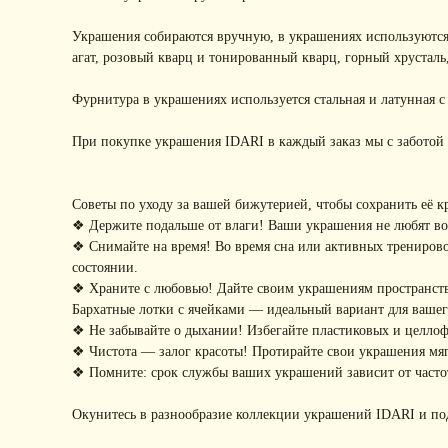
Украшения собираются вручную, в украшениях используются
агат, розовый кварц и тонированный кварц, горный хрусталь
Фурнитура в украшениях используется стальная и латунная 
При покупке украшения IDARI в каждый заказ мы с заботой 
Советы по уходу за вашей бижутерией, чтобы сохранить её к
❖ Держите подальше от влаги! Ваши украшения не любят воду
❖ Снимайте на время! Во время сна или активных тренирово
состоянии.
❖ Храните с любовью! Дайте своим украшениям пространство
Бархатные лотки с ячейками — идеальный вариант для ваше
❖ Не забывайте о дыхании! Избегайте пластиковых и целло
❖ Чистота — залог красоты! Протирайте свои украшения мягк
❖ Помните: срок службы ваших украшений зависит от частот
Окунитесь в разнообразие коллекции украшений IDARI и по