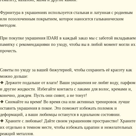
Фурнитура в украшениях используется стальная и латунная с родиевым
или позолоченным покрытием, которое наносится гальваническим
методом.
При покупке украшения IDARI в каждый заказ мы с заботой вкладываем
памятку с рекомендациями по уходу, чтобы вы в любой момент могли их
прочесть.
Советы по уходу за вашей бижутерией, чтобы сохранить её красоту как
можно дольше:
❖ Держите подальше от влаги! Ваши украшения не любят воду, парфюм
КОНТАКТЫ
и другие жидкости. Избегайте контакта с лаками для волос, кремами и,
+ 7 (916) 958-00-78
idari.brand@mail.ru
конечно, дождем. Пусть они сияют, а не тонут!
❖ Снимайте на время! Во время сна или активных тренировок лучше
РАЗДЕЛЫ ИНТЕРНЕТ-
оставить украшения в покое. Это поможет избежать поломок и
МАГАЗИНА
деформаций, а ваши любимцы останутся в идеальном состоянии.
• Главная
• Об IDARI
• Доставка и оплата
❖ Храните с любовью! Дайте своим украшениям пространство! Храните
• Каталог
• Новости
• Обмен и возврат
их отдельно в темном месте, чтобы избежать царапин и нежелательных
• Упаковка
• Рекомендации
реакций металлов.