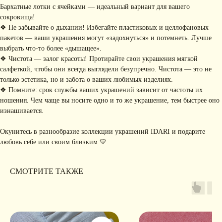
по уходу
Бархатные лотки с ячейками — идеальный вариант для вашего
ПОДПИШИТЕСЬ НА
сокровища!
❖ Не забывайте о дыхании! Избегайте пластиковых и целлофановых
РАССЫЛКУ
Рассказываем о новых
пакетов — ваши украшения могут «задохнуться» и потемнеть. Лучше
коллекциях, акциях и трендах
выбрать что-то более «дышащее».
❖ Чистота — залог красоты! Протирайте свои украшения мягкой
салфеткой, чтобы они всегда выглядели безупречно. Чистота — это не
только эстетика, но и забота о ваших любимых изделиях.
❖ Помните: срок службы ваших украшений зависит от частоты их
Я соглашаюсь с обработкой персональных данных в соответствии с
политикой
конфиденциальности
ношения. Чем чаще вы носите одно и то же украшение, тем быстрее оно
Я
соглашаюсь
на получение рекламной рассылки
изнашивается.
подписаться
Окунитесь в разнообразие коллекции украшений IDARI и подарите
любовь себе или своим близким 💛
ИНФОРМАЦИЯ
Политика
Договор публичной
СМОТРИТЕ ТАКЖЕ
конфиденциальности
оферты
ИП Хайруллина Сюзанна
Instagram принадлежит компании Meta,
Эдуардовна
признанной экстремистской в РФ
ИНН 540405944704
ОГРН 324547600025580
Сайт разработан