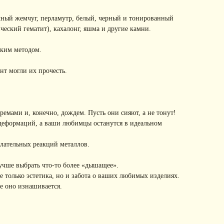
чный жемчуг, перламутр, белый, черный и тонированный
ческий гематит), кахалонг, яшма и другие камни.
ским методом.
нт могли их прочесть.
емами и, конечно, дождем. Пусть они сияют, а не тонут!
 деформаций, а ваши любимцы останутся в идеальном
лательных реакций металлов.
учше выбрать что-то более «дышащее».
 только эстетика, но и забота о ваших любимых изделиях.
е оно изнашивается.