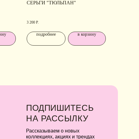
А
РАССЫЛКУ
СЕРЬГИ "ТЮЛЬПАН"
ссказываем о новых
ллекциях, акциях и трендах
3 200
Р.
ину
подробнее
в корзину
Я соглашаюсь с обработкой персональных
данных в соответствии с
политикой
конфиденциальности
Я
соглашаюсь
на получение рекламной
рассылки
подписаться