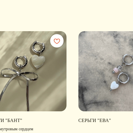
ГИ "БАНТ"
СЕРЬГИ "ЕВА"
амутровым сердцем