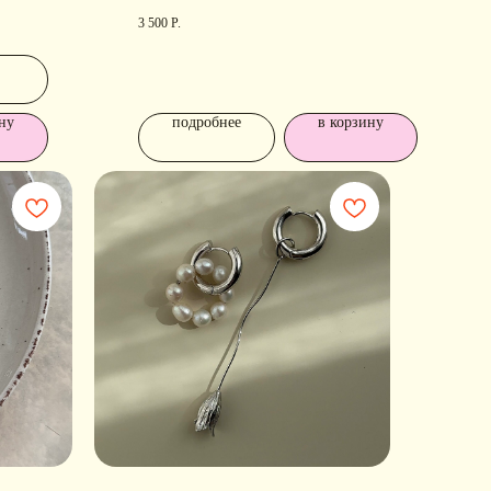
родирование, позолота
3 500
Р.
ну
подробнее
в корзину
ОДПИШИТЕСЬ