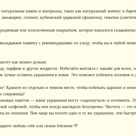
 натуральные камни и материалы, такие как натуральный жемчуг и баро
, аквамарин, селенит, кубический цирконий (фианиты), гематин (синтети
с родиевым или позолоченным покрытием, которое наносится гальваниче
вкладываем памятку с рекомендациями по уходу, чтобы вы в любой моме
расоту как можно дольше:
, парфюм и другие жидкости. Избегайте контакта с лаками для волос, кр
к лучше оставить украшения в покое. Это поможет избежать поломок и
! Храните их отдельно в темном месте, чтобы избежать царапин и неже
го сокровища!
фановых пакетов — ваши украшения могут «задохнуться» и потемнеть. Л
ой салфеткой, чтобы они всегда выглядели безупречно. Чистота — это не
ы их ношения. Чем чаще вы носите одно и то же украшение, тем быстре
дарите любовь себе или своим близким 💛