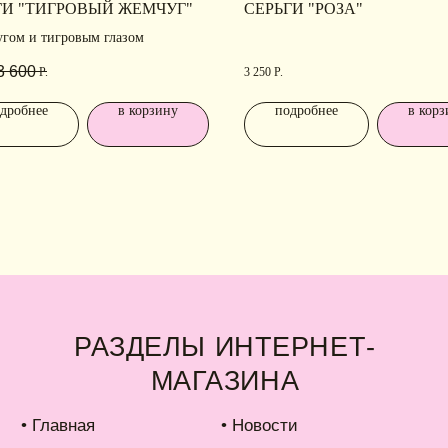
МАГАЗИНА
Н
ГИ "ТИГРОВЫЙ ЖЕМЧУГ"
СЕРЬГИ "РОЗА"
угом и тигровым глазом
Ра
лавная
• Новости
ко
3 600
Р.
3 250
Р.
талог
• Рекомендации по уходу
аковка
• Доставка и оплата
дробнее
в корзину
подробнее
в корз
б IDARI
• Обмен и возврат