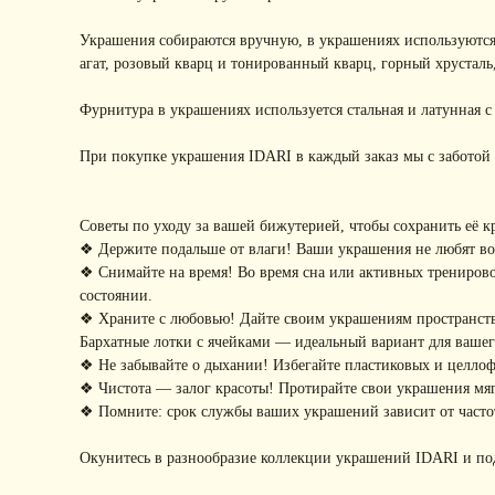
Украшения собираются вручную, в украшениях используются
агат, розовый кварц и тонированный кварц, горный хрусталь
Фурнитура в украшениях используется стальная и латунная 
При покупке украшения IDARI в каждый заказ мы с заботой 
Советы по уходу за вашей бижутерией, чтобы сохранить её к
❖ Держите подальше от влаги! Ваши украшения не любят воду
❖ Снимайте на время! Во время сна или активных тренирово
состоянии.
❖ Храните с любовью! Дайте своим украшениям пространство
Бархатные лотки с ячейками — идеальный вариант для ваше
❖ Не забывайте о дыхании! Избегайте пластиковых и целло
❖ Чистота — залог красоты! Протирайте свои украшения мягк
❖ Помните: срок службы ваших украшений зависит от частот
Окунитесь в разнообразие коллекции украшений IDARI и по