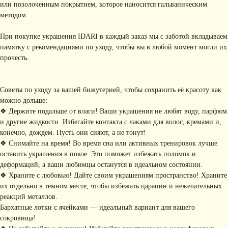
или позолоченным покрытием, которое наносится гальваническим
методом.
При покупке украшения IDARI в каждый заказ мы с заботой вкладываем
памятку с рекомендациями по уходу, чтобы вы в любой момент могли их
прочесть.
Советы по уходу за вашей бижутерией, чтобы сохранить её красоту как
можно дольше:
❖ Держите подальше от влаги! Ваши украшения не любят воду, парфюм
КОНТАКТЫ
и другие жидкости. Избегайте контакта с лаками для волос, кремами и,
конечно, дождем. Пусть они сияют, а не тонут!
+ 7 (916) 958-00-78
idari.brand@mail.ru
❖ Снимайте на время! Во время сна или активных тренировок лучше
оставить украшения в покое. Это поможет избежать поломок и
РАЗДЕЛЫ ИНТЕРНЕТ-
деформаций, а ваши любимцы останутся в идеальном состоянии.
МАГАЗИНА
❖ Храните с любовью! Дайте своим украшениям пространство! Храните
• Главная
• Об IDARI
• Доставка и оплата
их отдельно в темном месте, чтобы избежать царапин и нежелательных
• Каталог
• Новости
• Обмен и возврат
реакций металлов.
• Упаковка
• Рекомендации
Бархатные лотки с ячейками — идеальный вариант для вашего
по уходу
сокровища!
ПОДПИШИТЕСЬ НА