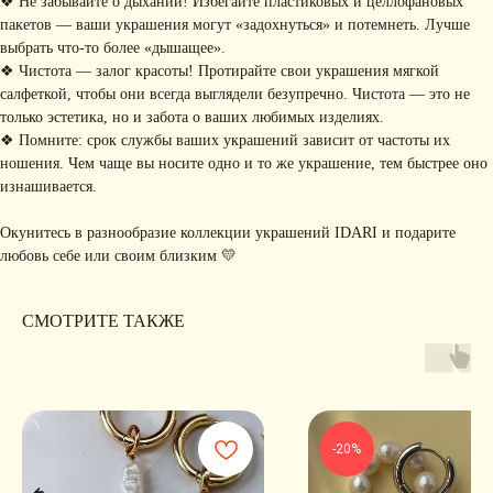
❖ Не забывайте о дыхании! Избегайте пластиковых и целлофановых
РАССЫЛКУ
пакетов — ваши украшения могут «задохнуться» и потемнеть. Лучше
Рассказываем о новых
выбрать что-то более «дышащее».
коллекциях, акциях и трендах
❖ Чистота — залог красоты! Протирайте свои украшения мягкой
салфеткой, чтобы они всегда выглядели безупречно. Чистота — это не
только эстетика, но и забота о ваших любимых изделиях.
❖ Помните: срок службы ваших украшений зависит от частоты их
Я соглашаюсь с обработкой персональных данных в соответствии с
политикой
ношения. Чем чаще вы носите одно и то же украшение, тем быстрее оно
конфиденциальности
изнашивается.
Я
соглашаюсь
на получение рекламной рассылки
Окунитесь в разнообразие коллекции украшений IDARI и подарите
подписаться
любовь себе или своим близким 💛
ИНФОРМАЦИЯ
СМОТРИТЕ ТАКЖЕ
Политика
Договор публичной
конфиденциальности
оферты
ИП Хайруллина Сюзанна
Instagram принадлежит компании Meta,
Эдуардовна
признанной экстремистской в РФ
ИНН 540405944704
ОГРН 324547600025580
-20%
Сайт разработан
Digital-Step