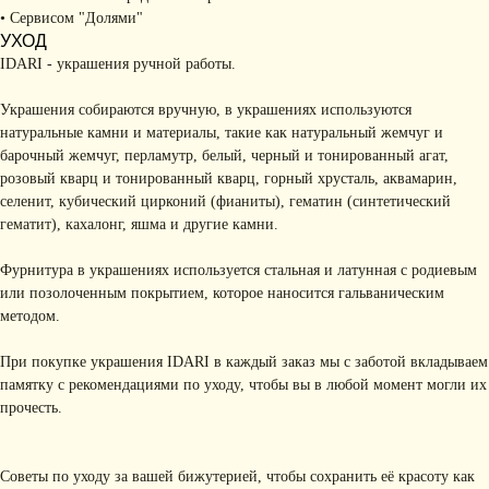
• Сервисом "Долями"
УХОД
IDARI - украшения ручной работы.
Украшения собираются вручную, в украшениях используются
натуральные камни и материалы, такие как натуральный жемчуг и
барочный жемчуг, перламутр, белый, черный и тонированный агат,
КОНТАКТЫ
розовый кварц и тонированный кварц, горный хрусталь, аквамарин,
селенит, кубический цирконий (фианиты), гематин (синтетический
+ 7 (916) 958-00-78
idari.brand@mail.ru
гематит), кахалонг, яшма и другие камни.
РАЗДЕЛЫ ИНТЕРНЕТ-
Фурнитура в украшениях используется стальная и латунная с родиевым
МАГАЗИНА
или позолоченным покрытием, которое наносится гальваническим
• Главная
• Об IDARI
• Доставка и оплата
методом.
• Каталог
• Новости
• Обмен и возврат
• Упаковка
• Рекомендации
При покупке украшения IDARI в каждый заказ мы с заботой вкладываем
по уходу
памятку с рекомендациями по уходу, чтобы вы в любой момент могли их
ПОДПИШИТЕСЬ НА
прочесть.
РАССЫЛКУ
Рассказываем о новых
коллекциях, акциях и трендах
Советы по уходу за вашей бижутерией, чтобы сохранить её красоту как