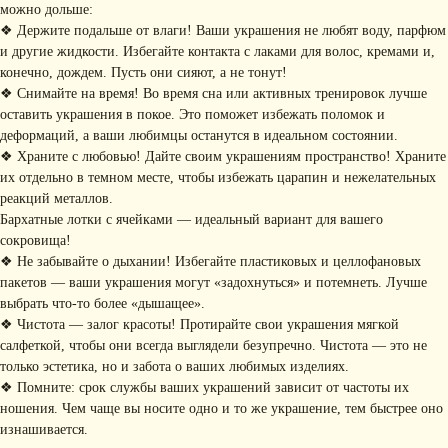
можно дольше:
❖ Держите подальше от влаги! Ваши украшения не любят воду, парфюм
и другие жидкости. Избегайте контакта с лаками для волос, кремами и,
Я соглашаюсь с обработкой персональных данных в соответствии с
политикой
конечно, дождем. Пусть они сияют, а не тонут!
конфиденциальности
❖ Снимайте на время! Во время сна или активных тренировок лучше
Я
соглашаюсь
на получение рекламной рассылки
оставить украшения в покое. Это поможет избежать поломок и
деформаций, а ваши любимцы останутся в идеальном состоянии.
подписаться
❖ Храните с любовью! Дайте своим украшениям пространство! Храните
их отдельно в темном месте, чтобы избежать царапин и нежелательных
ИНФОРМАЦИЯ
реакций металлов.
Бархатные лотки с ячейками — идеальный вариант для вашего
Политика
Договор публичной
конфиденциальности
оферты
сокровища!
❖ Не забывайте о дыхании! Избегайте пластиковых и целлофановых
ИП Хайруллина Сюзанна
Instagram принадлежит компании Meta,
Эдуардовна
признанной экстремистской в РФ
пакетов — ваши украшения могут «задохнуться» и потемнеть. Лучше
ИНН 540405944704
выбрать что-то более «дышащее».
ОГРН 324547600025580
❖ Чистота — залог красоты! Протирайте свои украшения мягкой
Сайт разработан
Digital-Step
салфеткой, чтобы они всегда выглядели безупречно. Чистота — это не
только эстетика, но и забота о ваших любимых изделиях.
❖ Помните: срок службы ваших украшений зависит от частоты их
ношения. Чем чаще вы носите одно и то же украшение, тем быстрее оно
изнашивается.