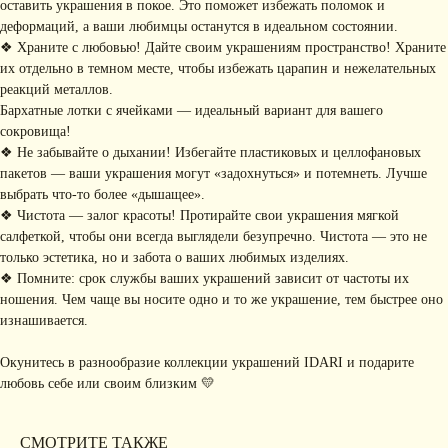
оставить украшения в покое. Это поможет избежать поломок и
• Главная
• Об IDARI
• Доставка и оплата
деформаций, а ваши любимцы останутся в идеальном состоянии.
• Каталог
• Новости
• Обмен и возврат
❖ Храните с любовью! Дайте своим украшениям пространство! Храните
• Упаковка
• Рекомендации
их отдельно в темном месте, чтобы избежать царапин и нежелательных
по уходу
реакций металлов.
ПОДПИШИТЕСЬ НА
Бархатные лотки с ячейками — идеальный вариант для вашего
РАССЫЛКУ
сокровища!
Рассказываем о новых
❖ Не забывайте о дыхании! Избегайте пластиковых и целлофановых
коллекциях, акциях и трендах
пакетов — ваши украшения могут «задохнуться» и потемнеть. Лучше
выбрать что-то более «дышащее».
❖ Чистота — залог красоты! Протирайте свои украшения мягкой
салфеткой, чтобы они всегда выглядели безупречно. Чистота — это не
Я соглашаюсь с обработкой персональных данных в соответствии с
политикой
только эстетика, но и забота о ваших любимых изделиях.
конфиденциальности
❖ Помните: срок службы ваших украшений зависит от частоты их
Я
соглашаюсь
на получение рекламной рассылки
ношения. Чем чаще вы носите одно и то же украшение, тем быстрее оно
изнашивается.
подписаться
Окунитесь в разнообразие коллекции украшений IDARI и подарите
ИНФОРМАЦИЯ
любовь себе или своим близким 💛
Политика
Договор публичной
конфиденциальности
оферты
СМОТРИТЕ ТАКЖЕ
ИП Хайруллина Сюзанна
Instagram принадлежит компании Meta,