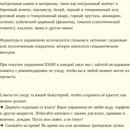
натуральные камни и материалы, такие как натуральный жемчуг и
барочный жемчуг, перламутр, белый, черный и тонированный агат,
розовый кварц и тонированный кварц, горный хрусталь, аквамарин,
селенит, кубический цирконий (фианиты), гематин (синтетический
гематит), кахалонг, яшма и другие камни.
Фурнитура в украшениях используется стальная и латунная с родиевым
или позолоченным покрытием, которое наносится гальваническим
методом.
При покупке украшения IDARI в каждый заказ мы с заботой вкладываем
памятку с рекомендациями по уходу, чтобы вы в любой момент могли их
прочесть.
Советы по уходу за вашей бижутерией, чтобы сохранить её красоту как
КОНТАКТЫ
можно дольше:
❖ Держите подальше от влаги! Ваши украшения не любят воду, парфюм
+ 7 (916) 958-00-78
idari.brand@mail.ru
и другие жидкости. Избегайте контакта с лаками для волос, кремами и,
конечно, дождем. Пусть они сияют, а не тонут!
РАЗДЕЛЫ ИНТЕРНЕТ-
❖ Снимайте на время! Во время сна или активных тренировок лучше
МАГАЗИНА