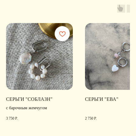
Эдуардовна
признанной экстремистской в РФ
ИНН 540405944704
ОГРН 324547600025580
Сайт разработан
Digital-Step
СЕРЬГИ "СОБЛАЗН"
СЕРЬГИ "ЕВА"
с барочным жемчугом
3 750
Р.
2 750
Р.