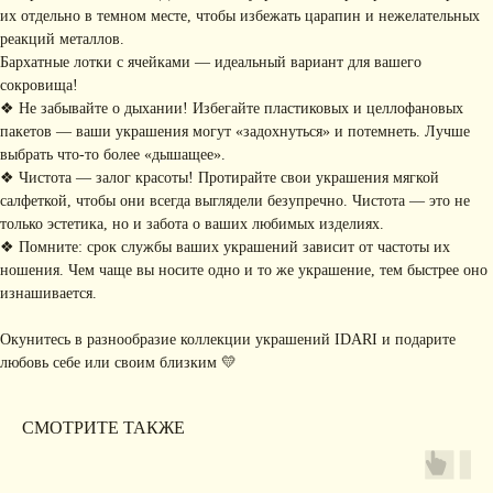
их отдельно в темном месте, чтобы избежать царапин и нежелательных
• Упаковка
• Рекомендации
по уходу
реакций металлов.
Бархатные лотки с ячейками — идеальный вариант для вашего
ПОДПИШИТЕСЬ НА
сокровища!
РАССЫЛКУ
❖ Не забывайте о дыхании! Избегайте пластиковых и целлофановых
Рассказываем о новых
коллекциях, акциях и трендах
пакетов — ваши украшения могут «задохнуться» и потемнеть. Лучше
выбрать что-то более «дышащее».
❖ Чистота — залог красоты! Протирайте свои украшения мягкой
салфеткой, чтобы они всегда выглядели безупречно. Чистота — это не
только эстетика, но и забота о ваших любимых изделиях.
Я соглашаюсь с обработкой персональных данных в соответствии с
политикой
конфиденциальности
❖ Помните: срок службы ваших украшений зависит от частоты их
ношения. Чем чаще вы носите одно и то же украшение, тем быстрее оно
Я
соглашаюсь
на получение рекламной рассылки
изнашивается.
подписаться
Окунитесь в разнообразие коллекции украшений IDARI и подарите
любовь себе или своим близким 💛
ИНФОРМАЦИЯ
Политика
Договор публичной
СМОТРИТЕ ТАКЖЕ
конфиденциальности
оферты
ИП Хайруллина Сюзанна
Instagram принадлежит компании Meta,
Эдуардовна
признанной экстремистской в РФ
ИНН 540405944704