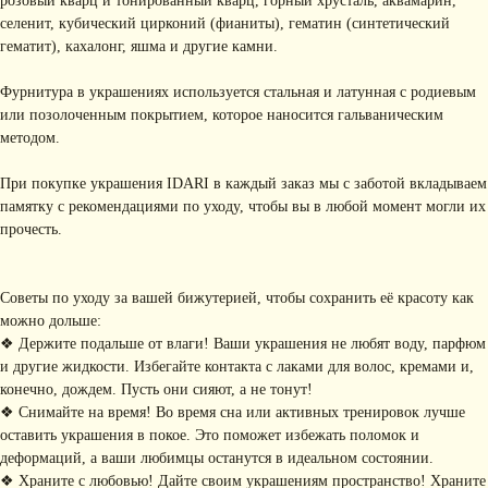
розовый кварц и тонированный кварц, горный хрусталь, аквамарин,
селенит, кубический цирконий (фианиты), гематин (синтетический
гематит), кахалонг, яшма и другие камни.
Фурнитура в украшениях используется стальная и латунная с родиевым
или позолоченным покрытием, которое наносится гальваническим
методом.
При покупке украшения IDARI в каждый заказ мы с заботой вкладываем
памятку с рекомендациями по уходу, чтобы вы в любой момент могли их
прочесть.
Советы по уходу за вашей бижутерией, чтобы сохранить её красоту как
можно дольше:
КОНТАКТЫ
❖ Держите подальше от влаги! Ваши украшения не любят воду, парфюм
и другие жидкости. Избегайте контакта с лаками для волос, кремами и,
+ 7 (916) 958-00-78
idari.brand@mail.ru
конечно, дождем. Пусть они сияют, а не тонут!
❖ Снимайте на время! Во время сна или активных тренировок лучше
РАЗДЕЛЫ ИНТЕРНЕТ-
оставить украшения в покое. Это поможет избежать поломок и
МАГАЗИНА
деформаций, а ваши любимцы останутся в идеальном состоянии.
• Главная
• Об IDARI
• Доставка и оплата
❖ Храните с любовью! Дайте своим украшениям пространство! Храните
• Каталог
• Новости
• Обмен и возврат