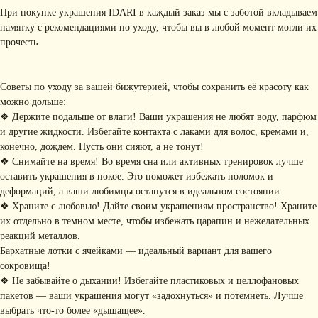
При покупке украшения IDARI в каждый заказ мы с заботой вкладываем
памятку с рекомендациями по уходу, чтобы вы в любой момент могли их
прочесть.
Советы по уходу за вашей бижутерией, чтобы сохранить её красоту как
можно дольше:
❖ Держите подальше от влаги! Ваши украшения не любят воду, парфюм
и другие жидкости. Избегайте контакта с лаками для волос, кремами и,
КОНТАКТЫ
конечно, дождем. Пусть они сияют, а не тонут!
❖ Снимайте на время! Во время сна или активных тренировок лучше
+ 7 (916) 958-00-78
idari.brand@mail.ru
оставить украшения в покое. Это поможет избежать поломок и
деформаций, а ваши любимцы останутся в идеальном состоянии.
РАЗДЕЛЫ ИНТЕРНЕТ-
❖ Храните с любовью! Дайте своим украшениям пространство! Храните
МАГАЗИНА
их отдельно в темном месте, чтобы избежать царапин и нежелательных
• Главная
• Об IDARI
• Доставка и оплата
реакций металлов.
• Каталог
• Новости
• Обмен и возврат
Бархатные лотки с ячейками — идеальный вариант для вашего
• Упаковка
• Рекомендации
сокровища!
по уходу
❖ Не забывайте о дыхании! Избегайте пластиковых и целлофановых
ПОДПИШИТЕСЬ НА
пакетов — ваши украшения могут «задохнуться» и потемнеть. Лучше
РАССЫЛКУ
выбрать что-то более «дышащее».
Рассказываем о новых