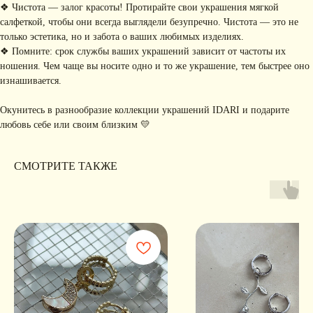
коллекциях, акциях и трендах
❖ Чистота — залог красоты! Протирайте свои украшения мягкой
салфеткой, чтобы они всегда выглядели безупречно. Чистота — это не
только эстетика, но и забота о ваших любимых изделиях.
❖ Помните: срок службы ваших украшений зависит от частоты их
ношения. Чем чаще вы носите одно и то же украшение, тем быстрее оно
Я соглашаюсь с обработкой персональных данных в соответствии с
политикой
конфиденциальности
изнашивается.
Я
соглашаюсь
на получение рекламной рассылки
Окунитесь в разнообразие коллекции украшений IDARI и подарите
любовь себе или своим близким 💛
подписаться
ИНФОРМАЦИЯ
СМОТРИТЕ ТАКЖЕ
Политика
Договор публичной
конфиденциальности
оферты
ИП Хайруллина Сюзанна
Instagram принадлежит компании Meta,
Эдуардовна
признанной экстремистской в РФ
ИНН 540405944704
ОГРН 324547600025580
Сайт разработан
Digital-Step