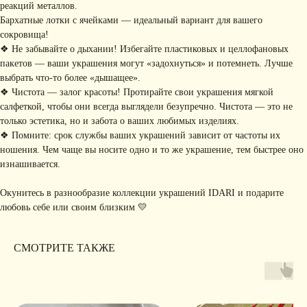
реакций металлов.
по уходу
Бархатные лотки с ячейками — идеальный вариант для вашего
ПОДПИШИТЕСЬ НА
сокровища!
РАССЫЛКУ
❖ Не забывайте о дыхании! Избегайте пластиковых и целлофановых
Рассказываем о новых
пакетов — ваши украшения могут «задохнуться» и потемнеть. Лучше
коллекциях, акциях и трендах
выбрать что-то более «дышащее».
❖ Чистота — залог красоты! Протирайте свои украшения мягкой
салфеткой, чтобы они всегда выглядели безупречно. Чистота — это не
только эстетика, но и забота о ваших любимых изделиях.
Я соглашаюсь с обработкой персональных данных в соответствии с
политикой
❖ Помните: срок службы ваших украшений зависит от частоты их
конфиденциальности
ношения. Чем чаще вы носите одно и то же украшение, тем быстрее оно
Я
соглашаюсь
на получение рекламной рассылки
изнашивается.
подписаться
Окунитесь в разнообразие коллекции украшений IDARI и подарите
любовь себе или своим близким 💛
ИНФОРМАЦИЯ
Политика
Договор публичной
СМОТРИТЕ ТАКЖЕ
конфиденциальности
оферты
ИП Хайруллина Сюзанна
Instagram принадлежит компании Meta,
Эдуардовна
признанной экстремистской в РФ
ИНН 540405944704
ОГРН 324547600025580