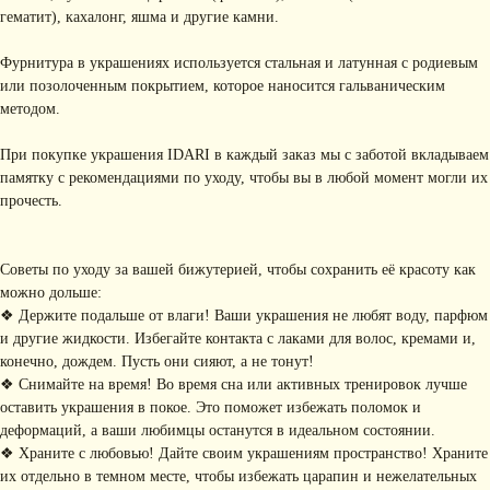
гематит), кахалонг, яшма и другие камни.
Фурнитура в украшениях используется стальная и латунная с родиевым
или позолоченным покрытием, которое наносится гальваническим
методом.
При покупке украшения IDARI в каждый заказ мы с заботой вкладываем
памятку с рекомендациями по уходу, чтобы вы в любой момент могли их
прочесть.
Советы по уходу за вашей бижутерией, чтобы сохранить её красоту как
можно дольше:
КОНТАКТЫ
❖ Держите подальше от влаги! Ваши украшения не любят воду, парфюм
и другие жидкости. Избегайте контакта с лаками для волос, кремами и,
+ 7 (916) 958-00-78
idari.brand@mail.ru
конечно, дождем. Пусть они сияют, а не тонут!
❖ Снимайте на время! Во время сна или активных тренировок лучше
РАЗДЕЛЫ ИНТЕРНЕТ-
оставить украшения в покое. Это поможет избежать поломок и
МАГАЗИНА
деформаций, а ваши любимцы останутся в идеальном состоянии.
• Главная
• Об IDARI
• Доставка и оплата
❖ Храните с любовью! Дайте своим украшениям пространство! Храните
• Каталог
• Новости
• Обмен и возврат
их отдельно в темном месте, чтобы избежать царапин и нежелательных
• Упаковка
• Рекомендации