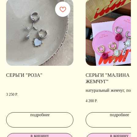
Сайт разработан
Digital-Step
СЕРЬГИ "РОЗА"
СЕРЬГИ "МАЛИНА И
ЖЕМЧУГ"
натуральный жемчуг, поли
3 250
Р.
позолота, родирование
4 200
Р.
подробнее
подробнее
в корзину
в корзину