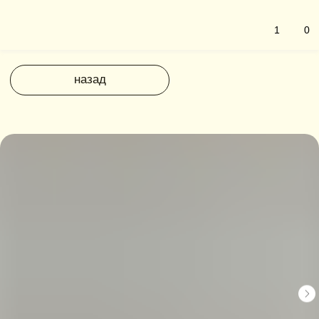
1
0
назад