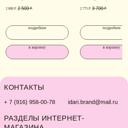
подписаться
2 500
3 700
Р.
Р.
2 000
Р.
2 775
Р.
ИНФОРМАЦИЯ
Политика
Договор публичной
подробнее
подробнее
конфиденциальности
оферты
ИП Хайруллина Сюзанна
Instagram принадлежит компании Meta,
Эдуардовна
признанной экстремистской в РФ
ИНН 540405944704
в корзину
в корзину
ОГРН 324547600025580
Сайт разработан
Digital-Step