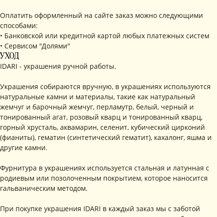
Оплатить оформленный на сайте заказ можно следующими
способами:
• Банковской или кредитной картой любых платежных систем
• Сервисом "Долями"
УХОД
IDARI - украшения ручной работы.
Украшения собираются вручную, в украшениях используются
натуральные камни и материалы, такие как натуральный
жемчуг и барочный жемчуг, перламутр, белый, черный и
тонированный агат, розовый кварц и тонированный кварц,
горный хрусталь, аквамарин, селенит, кубический цирконий
КОНТАКТЫ
(фианиты), гематин (синтетический гематит), кахалонг, яшма и
другие камни.
+ 7 (916) 958-00-78
idari.brand@mail.ru
Фурнитура в украшениях используется стальная и латунная с
РАЗДЕЛЫ ИНТЕРНЕТ-МАГАЗИНА
родиевым или позолоченным покрытием, которое наносится
гальваническим методом.
• Главная
• Об IDARI
• Доставка и оплата
• Каталог
• Новости
• Обмен и возврат
При покупке украшения IDARI в каждый заказ мы с заботой
• Упаковка
• Рекомендации
по уходу