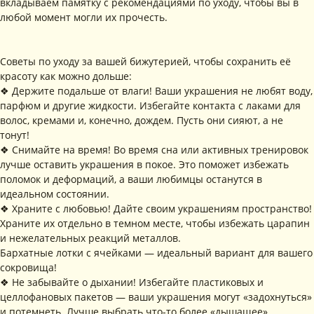
вкладываем памятку с рекомендациями по уходу, чтобы вы в
любой момент могли их прочесть.
ПОДПИШИТЕСЬ НА
РАССЫЛКУ
Рассказываем о новых
коллекциях, акциях и трендах
Советы по уходу за вашей бижутерией, чтобы сохранить её
красоту как можно дольше:
❖ Держите подальше от влаги! Ваши украшения не любят воду,
парфюм и другие жидкости. Избегайте контакта с лаками для
волос, кремами и, конечно, дождем. Пусть они сияют, а не
Я соглашаюсь с обработкой персональных данных в соответствии с
политикой конфиденциальности
тонут!
❖ Снимайте на время! Во время сна или активных тренировок
Я
соглашаюсь
на получение рекламной рассылки
лучше оставить украшения в покое. Это поможет избежать
поломок и деформаций, а ваши любимцы останутся в
подписаться
идеальном состоянии.
❖ Храните с любовью! Дайте своим украшениям пространство!
ИНФОРМАЦИЯ
Храните их отдельно в темном месте, чтобы избежать царапин
и нежелательных реакций металлов.
Политика
Договор публичной
конфиденциальности
оферты
Бархатные лотки с ячейками — идеальный вариант для вашего
ИП Хайруллина Сюзанна
Instagram принадлежит компании Meta,
сокровища!
Эдуардовна
признанной экстремистской в РФ
❖ Не забывайте о дыхании! Избегайте пластиковых и
ИНН 540405944704
ОГРН 324547600025580
целлофановых пакетов — ваши украшения могут «задохнуться»
и потемнеть. Лучше выбрать что-то более «дышащее».
Сайт разработан