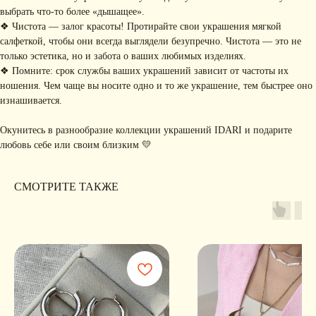
РАССЫЛКУ
Рассказываем о новых
выбрать что-то более «дышащее».
коллекциях, акциях и трендах
❖ Чистота — залог красоты! Протирайте свои украшения мягкой
салфеткой, чтобы они всегда выглядели безупречно. Чистота — это не
только эстетика, но и забота о ваших любимых изделиях.
❖ Помните: срок службы ваших украшений зависит от частоты их
ношения. Чем чаще вы носите одно и то же украшение, тем быстрее оно
Я соглашаюсь с обработкой персональных данных в соответствии с
политикой
конфиденциальности
изнашивается.
Я
соглашаюсь
на получение рекламной рассылки
Окунитесь в разнообразие коллекции украшений IDARI и подарите
любовь себе или своим близким 💛
подписаться
ИНФОРМАЦИЯ
СМОТРИТЕ ТАКЖЕ
Политика
Договор публичной
конфиденциальности
оферты
ИП Хайруллина Сюзанна
Instagram принадлежит компании Meta,
Эдуардовна
признанной экстремистской в РФ
ИНН 540405944704
ОГРН 324547600025580
Сайт разработан
Digital-Step