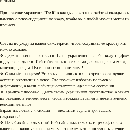
методом.
При покупке украшения IDARI в каждый заказ мы с заботой вкладываем
памятку с рекомендациями по уходу, чтобы вы в любой момент могли их
прочесть.
Советы по уходу за вашей бижутерией, чтобы сохранить её красоту как
можно дольше:
❖ Держите подальше от влаги! Ваши украшения не любят воду, парфюм
и другие жидкости. Избегайте контакта с лаками для волос, кремами и,
КОНТАКТЫ
конечно, дождем. Пусть они сияют, а не тонут!
❖ Снимайте на время! Во время сна или активных тренировок лучше
+ 7 (916) 958-00-78
idari.brand@mail.ru
оставить украшения в покое. Это поможет избежать поломок и
РАЗДЕЛЫ ИНТЕРНЕТ-
деформаций, а ваши любимцы останутся в идеальном состоянии.
МАГАЗИНА
❖ Храните с любовью! Дайте своим украшениям пространство! Храните
• Главная
• Об IDARI
• Доставка и оплата
их отдельно в темном месте, чтобы избежать царапин и нежелательных
• Каталог
• Новости
• Обмен и возврат
реакций металлов.
• Упаковка
• Рекомендации
Бархатные лотки с ячейками — идеальный вариант для вашего
по уходу
сокровища!
❖ Не забывайте о дыхании! Избегайте пластиковых и целлофановых
ПОДПИШИТЕСЬ НА
пакетов — ваши украшения могут «задохнуться» и потемнеть. Лучше