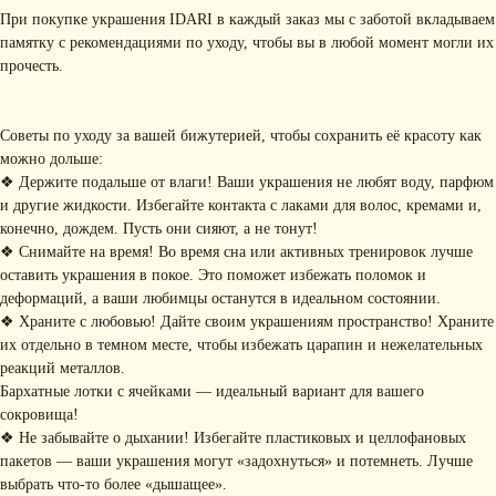
При покупке украшения IDARI в каждый заказ мы с заботой вкладываем
памятку с рекомендациями по уходу, чтобы вы в любой момент могли их
прочесть.
Советы по уходу за вашей бижутерией, чтобы сохранить её красоту как
можно дольше:
❖ Держите подальше от влаги! Ваши украшения не любят воду, парфюм
и другие жидкости. Избегайте контакта с лаками для волос, кремами и,
КОНТАКТЫ
конечно, дождем. Пусть они сияют, а не тонут!
❖ Снимайте на время! Во время сна или активных тренировок лучше
+ 7 (916) 958-00-78
idari.brand@mail.ru
оставить украшения в покое. Это поможет избежать поломок и
деформаций, а ваши любимцы останутся в идеальном состоянии.
РАЗДЕЛЫ ИНТЕРНЕТ-
❖ Храните с любовью! Дайте своим украшениям пространство! Храните
МАГАЗИНА
их отдельно в темном месте, чтобы избежать царапин и нежелательных
• Главная
• Об IDARI
• Доставка и оплата
реакций металлов.
• Каталог
• Новости
• Обмен и возврат
Бархатные лотки с ячейками — идеальный вариант для вашего
• Упаковка
• Рекомендации
сокровища!
по уходу
❖ Не забывайте о дыхании! Избегайте пластиковых и целлофановых
ПОДПИШИТЕСЬ НА
пакетов — ваши украшения могут «задохнуться» и потемнеть. Лучше
РАССЫЛКУ
выбрать что-то более «дышащее».
Рассказываем о новых