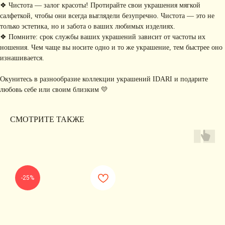
коллекциях, акциях и трендах
❖ Чистота — залог красоты! Протирайте свои украшения мягкой
салфеткой, чтобы они всегда выглядели безупречно. Чистота — это не
только эстетика, но и забота о ваших любимых изделиях.
❖ Помните: срок службы ваших украшений зависит от частоты их
ношения. Чем чаще вы носите одно и то же украшение, тем быстрее оно
Я соглашаюсь с обработкой персональных данных в соответствии с
политикой
конфиденциальности
изнашивается.
Я
соглашаюсь
на получение рекламной рассылки
Окунитесь в разнообразие коллекции украшений IDARI и подарите
любовь себе или своим близким 💛
подписаться
ИНФОРМАЦИЯ
СМОТРИТЕ ТАКЖЕ
Политика
Договор публичной
конфиденциальности
оферты
ИП Хайруллина Сюзанна
Instagram принадлежит компании Meta,
Эдуардовна
признанной экстремистской в РФ
ИНН 540405944704
ОГРН 324547600025580
-25%
Сайт разработан
Digital-Step