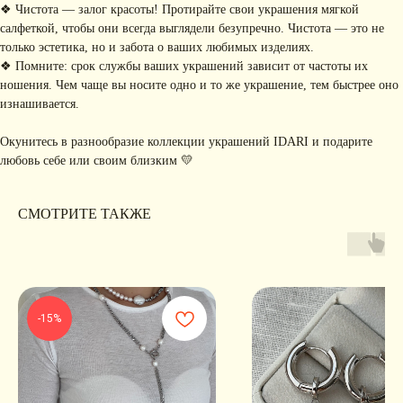
коллекциях, акциях и трендах
❖ Чистота — залог красоты! Протирайте свои украшения мягкой
салфеткой, чтобы они всегда выглядели безупречно. Чистота — это не
только эстетика, но и забота о ваших любимых изделиях.
❖ Помните: срок службы ваших украшений зависит от частоты их
ношения. Чем чаще вы носите одно и то же украшение, тем быстрее оно
Я соглашаюсь с обработкой персональных данных в соответствии с
политикой
конфиденциальности
изнашивается.
Я
соглашаюсь
на получение рекламной рассылки
Окунитесь в разнообразие коллекции украшений IDARI и подарите
любовь себе или своим близким 💛
подписаться
ИНФОРМАЦИЯ
СМОТРИТЕ ТАКЖЕ
Политика
Договор публичной
конфиденциальности
оферты
ИП Хайруллина Сюзанна
Instagram принадлежит компании Meta,
Эдуардовна
признанной экстремистской в РФ
ИНН 540405944704
ОГРН 324547600025580
-15%
Сайт разработан
Digital-Step