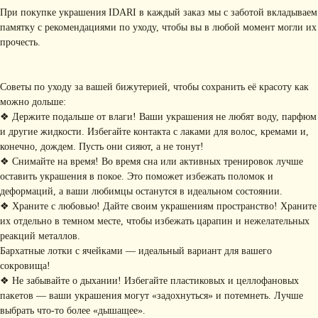
При покупке украшения IDARI в каждый заказ мы с заботой вкладываем
памятку с рекомендациями по уходу, чтобы вы в любой момент могли их
прочесть.
Советы по уходу за вашей бижутерией, чтобы сохранить её красоту как
можно дольше:
❖ Держите подальше от влаги! Ваши украшения не любят воду, парфюм
и другие жидкости. Избегайте контакта с лаками для волос, кремами и,
КОНТАКТЫ
конечно, дождем. Пусть они сияют, а не тонут!
❖ Снимайте на время! Во время сна или активных тренировок лучше
+ 7 (916) 958-00-78
idari.brand@mail.ru
оставить украшения в покое. Это поможет избежать поломок и
деформаций, а ваши любимцы останутся в идеальном состоянии.
РАЗДЕЛЫ ИНТЕРНЕТ-
❖ Храните с любовью! Дайте своим украшениям пространство! Храните
МАГАЗИНА
их отдельно в темном месте, чтобы избежать царапин и нежелательных
• Главная
• Об IDARI
• Доставка и оплата
реакций металлов.
• Каталог
• Новости
• Обмен и возврат
Бархатные лотки с ячейками — идеальный вариант для вашего
• Упаковка
• Рекомендации
сокровища!
по уходу
❖ Не забывайте о дыхании! Избегайте пластиковых и целлофановых
ПОДПИШИТЕСЬ НА
пакетов — ваши украшения могут «задохнуться» и потемнеть. Лучше
РАССЫЛКУ
выбрать что-то более «дышащее».
Рассказываем о новых