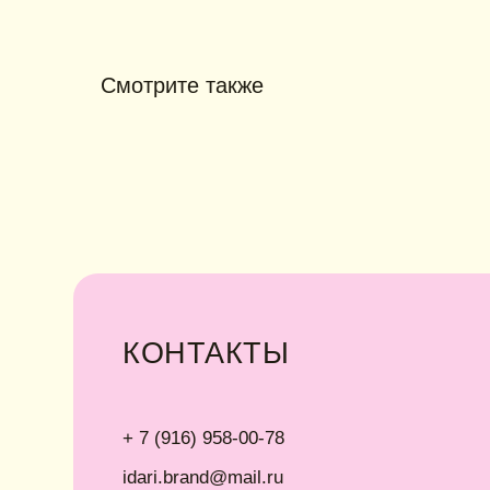
КОНТАКТЫ
Смотрите также
+ 7 (916) 958-00-78
• Г
• Ка
idari.brand@mail.ru
• Уп
• О
ИНФОРМАЦИЯ
Политика конфиденциальности
Договор публичной оферты
ИП Хайруллина Сюзанна Эдуардовна
ИНН 540405944704
ОГРН 324547600025580
Instagram принадлежит компании Meta,
Сайт разработан Digital-Step
признанной экстремистской в РФ