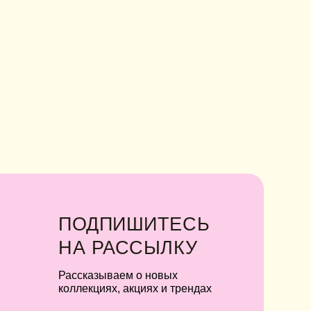
ОДПИШИТЕСЬ
А
РАССЫЛКУ
ссказываем о новых
ллекциях, акциях и трендах
Я соглашаюсь с обработкой персональных
данных в соответствии с
политикой
конфиденциальности
Я
соглашаюсь
на получение рекламной
рассылки
подписаться