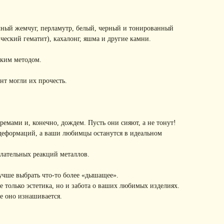
чный жемчуг, перламутр, белый, черный и тонированный
ческий гематит), кахалонг, яшма и другие камни.
ским методом.
нт могли их прочесть.
емами и, конечно, дождем. Пусть они сияют, а не тонут!
 деформаций, а ваши любимцы останутся в идеальном
лательных реакций металлов.
учше выбрать что-то более «дышащее».
 только эстетика, но и забота о ваших любимых изделиях.
е оно изнашивается.