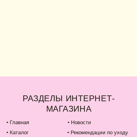
РАЗДЕЛЫ ИНТЕРНЕТ-
П
МАГАЗИНА
Н
Ра
лавная
• Новости
ко
талог
• Рекомендации по уходу
аковка
• Доставка и оплата
б IDARI
• Обмен и возврат