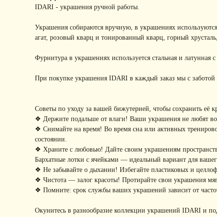
IDARI - украшения ручной работы.
Украшения собираются вручную, в украшениях используются
агат, розовый кварц и тонированный кварц, горный хрусталь
Фурнитура в украшениях используется стальная и латунная 
При покупке украшения IDARI в каждый заказ мы с заботой 
Советы по уходу за вашей бижутерией, чтобы сохранить её к
❖ Держите подальше от влаги! Ваши украшения не любят воду
❖ Снимайте на время! Во время сна или активных тренирово
состоянии.
❖ Храните с любовью! Дайте своим украшениям пространство
Бархатные лотки с ячейками — идеальный вариант для ваше
❖ Не забывайте о дыхании! Избегайте пластиковых и целло
❖ Чистота — залог красоты! Протирайте свои украшения мягк
❖ Помните: срок службы ваших украшений зависит от частот
Окунитесь в разнообразие коллекции украшений IDARI и по