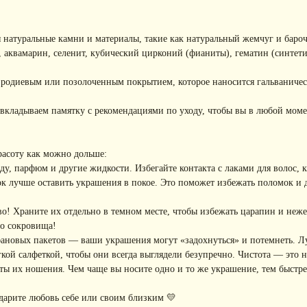
 натуральные камни и материалы, такие как натуральный жемчуг и баро
, аквамарин, селенит, кубический цирконий (фианиты), гематин (синтети
с родиевым или позолоченным покрытием, которое наносится гальваниче
вкладываем памятку с рекомендациями по уходу, чтобы вы в любой моме
расоту как можно дольше:
, парфюм и другие жидкости. Избегайте контакта с лаками для волос, кр
к лучше оставить украшения в покое. Это поможет избежать поломок и
! Храните их отдельно в темном месте, чтобы избежать царапин и неже
го сокровища!
фановых пакетов — ваши украшения могут «задохнуться» и потемнеть. Л
ой салфеткой, чтобы они всегда выглядели безупречно. Чистота — это не
ы их ношения. Чем чаще вы носите одно и то же украшение, тем быстре
дарите любовь себе или своим близким 💛