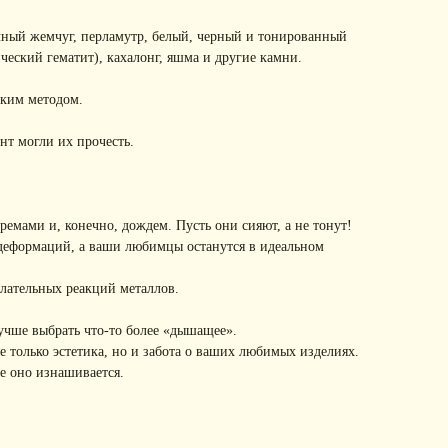
чный жемчуг, перламутр, белый, черный и тонированный
ческий гематит), кахалонг, яшма и другие камни.
ским методом.
нт могли их прочесть.
емами и, конечно, дождем. Пусть они сияют, а не тонут!
 деформаций, а ваши любимцы останутся в идеальном
лательных реакций металлов.
учше выбрать что-то более «дышащее».
 только эстетика, но и забота о ваших любимых изделиях.
е оно изнашивается.