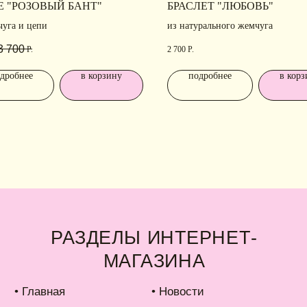
МАГАЗИНА
Н
Е "РОЗОВЫЙ БАНТ"
БРАСЛЕТ "ЛЮБОВЬ"
чуга и цепи
из натурального жемчуга
Ра
лавная
• Новости
ко
3 700
Р.
2 700
Р.
талог
• Рекомендации по уходу
аковка
• Доставка и оплата
дробнее
в корзину
подробнее
в корз
б IDARI
• Обмен и возврат