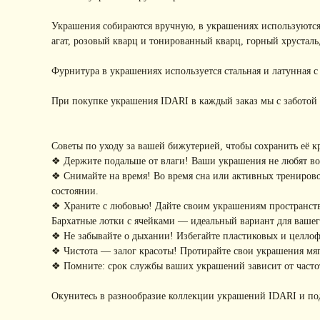
Украшения собираются вручную, в украшениях используются
агат, розовый кварц и тонированный кварц, горный хрусталь
Фурнитура в украшениях используется стальная и латунная 
При покупке украшения IDARI в каждый заказ мы с заботой 
Советы по уходу за вашей бижутерией, чтобы сохранить её к
❖ Держите подальше от влаги! Ваши украшения не любят воду
❖ Снимайте на время! Во время сна или активных тренирово
состоянии.
❖ Храните с любовью! Дайте своим украшениям пространство
Бархатные лотки с ячейками — идеальный вариант для ваше
❖ Не забывайте о дыхании! Избегайте пластиковых и целло
❖ Чистота — залог красоты! Протирайте свои украшения мягк
❖ Помните: срок службы ваших украшений зависит от частот
Окунитесь в разнообразие коллекции украшений IDARI и по