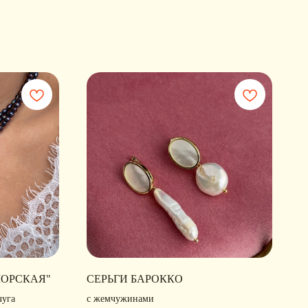
МОРСКАЯ"
СЕРЬГИ БАРОККО
чуга
с жемчужинами