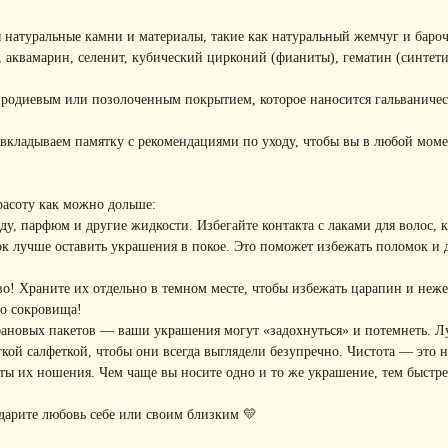
 натуральные камни и материалы, такие как натуральный жемчуг и баро
, аквамарин, селенит, кубический цирконий (фианиты), гематин (синтети
с родиевым или позолоченным покрытием, которое наносится гальваниче
вкладываем памятку с рекомендациями по уходу, чтобы вы в любой моме
расоту как можно дольше:
, парфюм и другие жидкости. Избегайте контакта с лаками для волос, кр
к лучше оставить украшения в покое. Это поможет избежать поломок и
! Храните их отдельно в темном месте, чтобы избежать царапин и неже
го сокровища!
фановых пакетов — ваши украшения могут «задохнуться» и потемнеть. Л
ой салфеткой, чтобы они всегда выглядели безупречно. Чистота — это не
ы их ношения. Чем чаще вы носите одно и то же украшение, тем быстре
дарите любовь себе или своим близким 💛