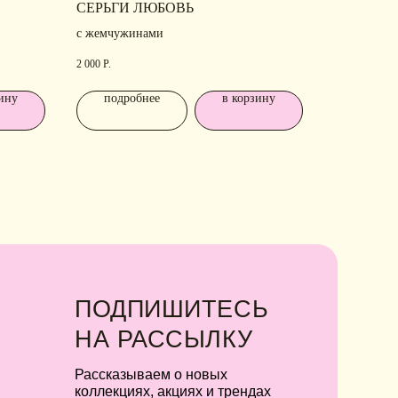
А
РАССЫЛКУ
СЕРЬГИ ЛЮБОВЬ
с жемчужинами
ссказываем о новых
ллекциях, акциях и трендах
2 000
Р.
ину
подробнее
в корзину
Я соглашаюсь с обработкой персональных
данных в соответствии с
политикой
конфиденциальности
Я
соглашаюсь
на получение рекламной
рассылки
подписаться