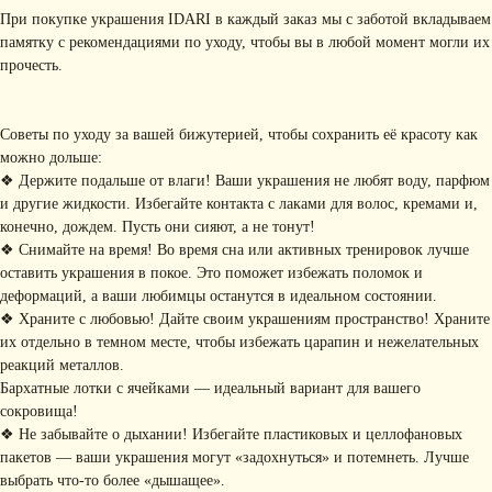
При покупке украшения IDARI в каждый заказ мы с заботой вкладываем
памятку с рекомендациями по уходу, чтобы вы в любой момент могли их
прочесть.
Советы по уходу за вашей бижутерией, чтобы сохранить её красоту как
можно дольше:
❖ Держите подальше от влаги! Ваши украшения не любят воду, парфюм
и другие жидкости. Избегайте контакта с лаками для волос, кремами и,
КОНТАКТЫ
конечно, дождем. Пусть они сияют, а не тонут!
❖ Снимайте на время! Во время сна или активных тренировок лучше
+ 7 (916) 958-00-78
idari.brand@mail.ru
оставить украшения в покое. Это поможет избежать поломок и
деформаций, а ваши любимцы останутся в идеальном состоянии.
РАЗДЕЛЫ ИНТЕРНЕТ-
❖ Храните с любовью! Дайте своим украшениям пространство! Храните
МАГАЗИНА
их отдельно в темном месте, чтобы избежать царапин и нежелательных
• Главная
• Об IDARI
• Доставка и оплата
реакций металлов.
• Каталог
• Новости
• Обмен и возврат
Бархатные лотки с ячейками — идеальный вариант для вашего
• Упаковка
• Рекомендации
сокровища!
по уходу
❖ Не забывайте о дыхании! Избегайте пластиковых и целлофановых
ПОДПИШИТЕСЬ НА
пакетов — ваши украшения могут «задохнуться» и потемнеть. Лучше
РАССЫЛКУ
выбрать что-то более «дышащее».
Рассказываем о новых