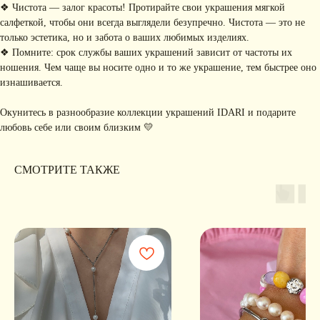
коллекциях, акциях и трендах
❖ Чистота — залог красоты! Протирайте свои украшения мягкой
салфеткой, чтобы они всегда выглядели безупречно. Чистота — это не
только эстетика, но и забота о ваших любимых изделиях.
❖ Помните: срок службы ваших украшений зависит от частоты их
ношения. Чем чаще вы носите одно и то же украшение, тем быстрее оно
Я соглашаюсь с обработкой персональных данных в соответствии с
политикой
конфиденциальности
изнашивается.
Я
соглашаюсь
на получение рекламной рассылки
Окунитесь в разнообразие коллекции украшений IDARI и подарите
любовь себе или своим близким 💛
подписаться
ИНФОРМАЦИЯ
СМОТРИТЕ ТАКЖЕ
Политика
Договор публичной
конфиденциальности
оферты
ИП Хайруллина Сюзанна
Instagram принадлежит компании Meta,
Эдуардовна
признанной экстремистской в РФ
ИНН 540405944704
ОГРН 324547600025580
Сайт разработан
Digital-Step