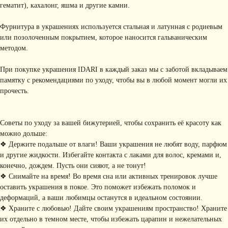
гематит), кахалонг, яшма и другие камни.
Фурнитура в украшениях используется стальная и латунная с родиевым
или позолоченным покрытием, которое наносится гальваническим
методом.
При покупке украшения IDARI в каждый заказ мы с заботой вкладываем
КОНТАКТЫ
памятку с рекомендациями по уходу, чтобы вы в любой момент могли их
прочесть.
+ 7 (916) 958-00-78
idari.brand@mail.ru
РАЗДЕЛЫ ИНТЕРНЕТ-
Советы по уходу за вашей бижутерией, чтобы сохранить её красоту как
МАГАЗИНА
можно дольше:
• Главная
• Об IDARI
• Доставка и оплата
❖ Держите подальше от влаги! Ваши украшения не любят воду, парфюм
• Каталог
• Новости
• Обмен и возврат
и другие жидкости. Избегайте контакта с лаками для волос, кремами и,
• Упаковка
• Рекомендации
конечно, дождем. Пусть они сияют, а не тонут!
по уходу
❖ Снимайте на время! Во время сна или активных тренировок лучше
ПОДПИШИТЕСЬ НА
оставить украшения в покое. Это поможет избежать поломок и
РАССЫЛКУ
деформаций, а ваши любимцы останутся в идеальном состоянии.
Рассказываем о новых
❖ Храните с любовью! Дайте своим украшениям пространство! Храните
коллекциях, акциях и трендах
их отдельно в темном месте, чтобы избежать царапин и нежелательных