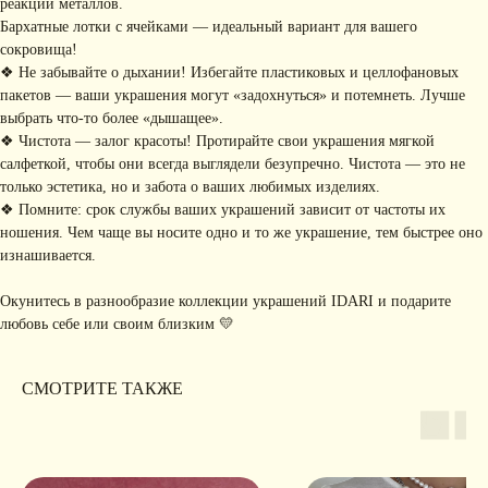
реакций металлов.
Бархатные лотки с ячейками — идеальный вариант для вашего
сокровища!
Я соглашаюсь с обработкой персональных данных в соответствии с
политикой
❖ Не забывайте о дыхании! Избегайте пластиковых и целлофановых
конфиденциальности
пакетов — ваши украшения могут «задохнуться» и потемнеть. Лучше
Я
соглашаюсь
на получение рекламной рассылки
выбрать что-то более «дышащее».
❖ Чистота — залог красоты! Протирайте свои украшения мягкой
подписаться
салфеткой, чтобы они всегда выглядели безупречно. Чистота — это не
только эстетика, но и забота о ваших любимых изделиях.
ИНФОРМАЦИЯ
❖ Помните: срок службы ваших украшений зависит от частоты их
ношения. Чем чаще вы носите одно и то же украшение, тем быстрее оно
Политика
Договор публичной
изнашивается.
конфиденциальности
оферты
ИП Хайруллина Сюзанна
Instagram принадлежит компании Meta,
Эдуардовна
признанной экстремистской в РФ
Окунитесь в разнообразие коллекции украшений IDARI и подарите
ИНН 540405944704
любовь себе или своим близким 💛
ОГРН 324547600025580
Сайт разработан
Digital-Step
СМОТРИТЕ ТАКЖЕ