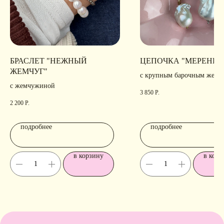
БРАСЛЕТ "НЕЖНЫЙ
ЦЕПОЧКА "МЕРЕНГА
ЖЕМЧУГ"
с крупным барочным жемч
с жемчужиной
3 850
Р.
2 200
Р.
подробнее
подробнее
в корзину
в корз