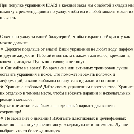
При покупке украшения IDARI в каждый заказ мы с заботой вкладываем
памятку с рекомендациями по уходу, чтобы вы в любой момент могли их
прочесть.
Советы по уходу за вашей бижутерией, чтобы сохранить её красоту как
можно дольше:
❖ Держите подальше от влаги! Ваши украшения не любят воду, парфюм
и другие жидкости. Избегайте контакта с лаками для волос, кремами и,
КОНТАКТЫ
конечно, дождем. Пусть они сияют, а не тонут!
❖ Снимайте на время! Во время сна или активных тренировок лучше
+ 7 (916) 958-00-78
idari.brand@mail.ru
оставить украшения в покое. Это поможет избежать поломок и
деформаций, а ваши любимцы останутся в идеальном состоянии.
РАЗДЕЛЫ ИНТЕРНЕТ-
❖ Храните с любовью! Дайте своим украшениям пространство! Храните
МАГАЗИНА
их отдельно в темном месте, чтобы избежать царапин и нежелательных
• Главная
• Об IDARI
• Доставка и оплата
реакций металлов.
• Каталог
• Новости
• Обмен и возврат
Бархатные лотки с ячейками — идеальный вариант для вашего
• Упаковка
• Рекомендации
сокровища!
по уходу
❖ Не забывайте о дыхании! Избегайте пластиковых и целлофановых
ПОДПИШИТЕСЬ НА
пакетов — ваши украшения могут «задохнуться» и потемнеть. Лучше
РАССЫЛКУ
выбрать что-то более «дышащее».
Рассказываем о новых