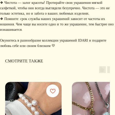
коллекциях, акциях и трендах
❖ Чистота — залог красоты! Протирайте свои украшения мягкой
салфеткой, чтобы они всегда выглядели безупречно. Чистота — это не
только эстетика, но и забота о ваших любимых изделиях.
❖ Помните: срок службы ваших украшений зависит от частоты их
ношения. Чем чаще вы носите одно и то же украшение, тем быстрее оно
Я соглашаюсь с обработкой персональных данных в соответствии с
политикой
конфиденциальности
изнашивается.
Я
соглашаюсь
на получение рекламной рассылки
Окунитесь в разнообразие коллекции украшений IDARI и подарите
любовь себе или своим близким 💛
подписаться
ИНФОРМАЦИЯ
СМОТРИТЕ ТАКЖЕ
Политика
Договор публичной
конфиденциальности
оферты
ИП Хайруллина Сюзанна
Instagram принадлежит компании Meta,
Эдуардовна
признанной экстремистской в РФ
ИНН 540405944704
ОГРН 324547600025580
Сайт разработан
Digital-Step