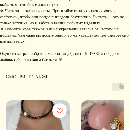
РАССЫЛКУ
Рассказываем о новых
выбрать что-то более «дышащее».
коллекциях, акциях и трендах
❖ Чистота — залог красоты! Протирайте свои украшения мягкой
салфеткой, чтобы они всегда выглядели безупречно. Чистота — это не
только эстетика, но и забота о ваших любимых изделиях.
❖ Помните: срок службы ваших украшений зависит от частоты их
ношения. Чем чаще вы носите одно и то же украшение, тем быстрее оно
Я соглашаюсь с обработкой персональных данных в соответствии с
политикой
конфиденциальности
изнашивается.
Я
соглашаюсь
на получение рекламной рассылки
Окунитесь в разнообразие коллекции украшений IDARI и подарите
любовь себе или своим близким 💛
подписаться
ИНФОРМАЦИЯ
СМОТРИТЕ ТАКЖЕ
Политика
Договор публичной
конфиденциальности
оферты
ИП Хайруллина Сюзанна
Instagram принадлежит компании Meta,
Эдуардовна
признанной экстремистской в РФ
ИНН 540405944704
ОГРН 324547600025580
Сайт разработан
Digital-Step