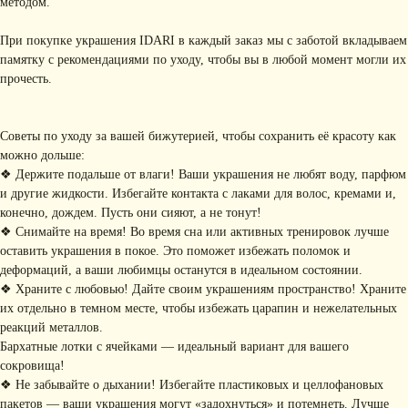
методом.
При покупке украшения IDARI в каждый заказ мы с заботой вкладываем
памятку с рекомендациями по уходу, чтобы вы в любой момент могли их
прочесть.
Советы по уходу за вашей бижутерией, чтобы сохранить её красоту как
можно дольше:
❖ Держите подальше от влаги! Ваши украшения не любят воду, парфюм
и другие жидкости. Избегайте контакта с лаками для волос, кремами и,
КОНТАКТЫ
конечно, дождем. Пусть они сияют, а не тонут!
❖ Снимайте на время! Во время сна или активных тренировок лучше
+ 7 (916) 958-00-78
idari.brand@mail.ru
оставить украшения в покое. Это поможет избежать поломок и
РАЗДЕЛЫ ИНТЕРНЕТ-
деформаций, а ваши любимцы останутся в идеальном состоянии.
❖ Храните с любовью! Дайте своим украшениям пространство! Храните
МАГАЗИНА
• Главная
• Об IDARI
• Доставка и оплата
их отдельно в темном месте, чтобы избежать царапин и нежелательных
• Каталог
• Новости
• Обмен и возврат
реакций металлов.
• Упаковка
• Рекомендации
Бархатные лотки с ячейками — идеальный вариант для вашего
по уходу
сокровища!
❖ Не забывайте о дыхании! Избегайте пластиковых и целлофановых
ПОДПИШИТЕСЬ НА
пакетов — ваши украшения могут «задохнуться» и потемнеть. Лучше