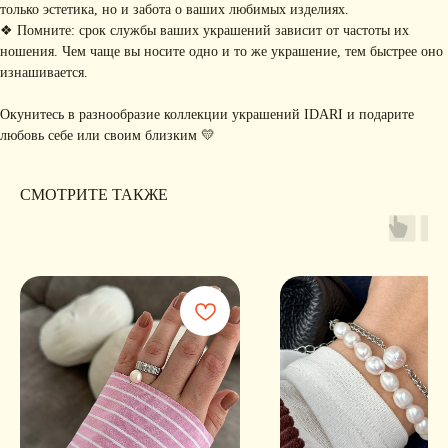
только эстетика, но и забота о ваших любимых изделиях.
подписаться
❖ Помните: срок службы ваших украшений зависит от частоты их
ношения. Чем чаще вы носите одно и то же украшение, тем быстрее оно
ИНФОРМАЦИЯ
изнашивается.
Политика
Договор публичной
Окунитесь в разнообразие коллекции украшений IDARI и подарите
конфиденциальности
оферты
любовь себе или своим близким 💛
ИП Хайруллина Сюзанна
Instagram принадлежит компании Meta,
Эдуардовна
признанной экстремистской в РФ
ИНН 540405944704
ОГРН 324547600025580
СМОТРИТЕ ТАКЖЕ
Сайт разработан
Digital-Step