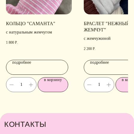
КОЛЬЦО "САМАНТА"
БРАСЛЕТ "НЕЖНЫЙ
ЖЕМЧУГ"
с натуральным жемчугом
с жемчужиной
1 800
Р.
2 200
Р.
подробнее
подробнее
в корзину
в корз