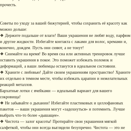
прочесть.
КОНТАКТЫ
+ 7 (916) 958-00-78
idari.brand@mail.ru
Советы по уходу за вашей бижутерией, чтобы сохранить её красоту как
можно дольше:
РАЗДЕЛЫ ИНТЕРНЕТ-
❖ Держите подальше от влаги! Ваши украшения не любят воду, парфюм
МАГАЗИНА
и другие жидкости. Избегайте контакта с лаками для волос, кремами и,
• Главная
• Об IDARI
• Доставка и оплата
конечно, дождем. Пусть они сияют, а не тонут!
• Каталог
• Новости
• Обмен и возврат
❖ Снимайте на время! Во время сна или активных тренировок лучше
• Упаковка
• Рекомендации
оставить украшения в покое. Это поможет избежать поломок и
по уходу
деформаций, а ваши любимцы останутся в идеальном состоянии.
ПОДПИШИТЕСЬ НА
❖ Храните с любовью! Дайте своим украшениям пространство! Храните
РАССЫЛКУ
их отдельно в темном месте, чтобы избежать царапин и нежелательных
Рассказываем о новых
реакций металлов.
коллекциях, акциях и трендах
Бархатные лотки с ячейками — идеальный вариант для вашего
сокровища!
❖ Не забывайте о дыхании! Избегайте пластиковых и целлофановых
пакетов — ваши украшения могут «задохнуться» и потемнеть. Лучше
Я соглашаюсь с обработкой персональных данных в соответствии с
политикой
выбрать что-то более «дышащее».
конфиденциальности
❖ Чистота — залог красоты! Протирайте свои украшения мягкой
Я
соглашаюсь
на получение рекламной рассылки
салфеткой, чтобы они всегда выглядели безупречно. Чистота — это не