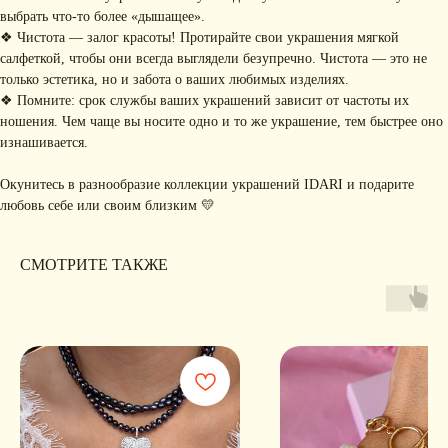
РАССЫЛКУ
Рассказываем о новых
выбрать что-то более «дышащее».
коллекциях, акциях и трендах
❖ Чистота — залог красоты! Протирайте свои украшения мягкой
салфеткой, чтобы они всегда выглядели безупречно. Чистота — это не
только эстетика, но и забота о ваших любимых изделиях.
❖ Помните: срок службы ваших украшений зависит от частоты их
ношения. Чем чаще вы носите одно и то же украшение, тем быстрее оно
Я соглашаюсь с обработкой персональных данных в соответствии с
политикой
конфиденциальности
изнашивается.
Я
соглашаюсь
на получение рекламной рассылки
Окунитесь в разнообразие коллекции украшений IDARI и подарите
любовь себе или своим близким 💛
подписаться
ИНФОРМАЦИЯ
СМОТРИТЕ ТАКЖЕ
Политика
Договор публичной
конфиденциальности
оферты
ИП Хайруллина Сюзанна
Instagram принадлежит компании Meta,
Эдуардовна
признанной экстремистской в РФ
ИНН 540405944704
ОГРН 324547600025580
Сайт разработан
Digital-Step