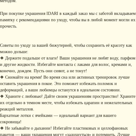
методом.
При покупке украшения IDARI в каждый заказ мы с заботой вкладываем
памятку с рекомендациями по уходу, чтобы вы в любой момент могли их
прочесть.
Советы по уходу за вашей бижутерией, чтобы сохранить её красоту как
можно дольше:
❖ Держите подальше от влаги! Ваши украшения не любят воду, парфюм
и другие жидкости. Избегайте контакта с лаками для волос, кремами и,
КОНТАКТЫ
конечно, дождем. Пусть они сияют, а не тонут!
❖ Снимайте на время! Во время сна или активных тренировок лучше
+ 7 (916) 958-00-78
idari.brand@mail.ru
оставить украшения в покое. Это поможет избежать поломок и
РАЗДЕЛЫ ИНТЕРНЕТ-
деформаций, а ваши любимцы останутся в идеальном состоянии.
❖ Храните с любовью! Дайте своим украшениям пространство! Храните
МАГАЗИНА
• Главная
• Об IDARI
• Доставка и оплата
их отдельно в темном месте, чтобы избежать царапин и нежелательных
• Каталог
• Новости
• Обмен и возврат
реакций металлов.
• Упаковка
• Рекомендации
Бархатные лотки с ячейками — идеальный вариант для вашего
по уходу
сокровища!
❖ Не забывайте о дыхании! Избегайте пластиковых и целлофановых
ПОДПИШИТЕСЬ НА
пакетов — ваши украшения могут «задохнуться» и потемнеть. Лучше