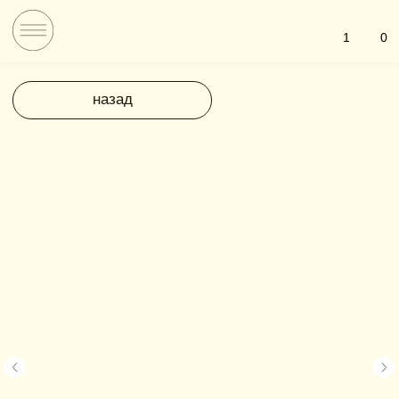
1
0
назад