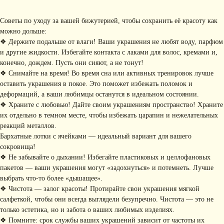
Советы по уходу за вашей бижутерией, чтобы сохранить её красоту как
можно дольше:
❖ Держите подальше от влаги! Ваши украшения не любят воду, парфюм
и другие жидкости. Избегайте контакта с лаками для волос, кремами и,
конечно, дождем. Пусть они сияют, а не тонут!
КОНТАКТЫ
❖ Снимайте на время! Во время сна или активных тренировок лучше
оставить украшения в покое. Это поможет избежать поломок и
+ 7 (916) 958-00-78
idari.brand@mail.ru
деформаций, а ваши любимцы останутся в идеальном состоянии.
❖ Храните с любовью! Дайте своим украшениям пространство! Храните
РАЗДЕЛЫ ИНТЕРНЕТ-
их отдельно в темном месте, чтобы избежать царапин и нежелательных
МАГАЗИНА
реакций металлов.
• Главная
• Об IDARI
• Доставка и оплата
Бархатные лотки с ячейками — идеальный вариант для вашего
• Каталог
• Новости
• Обмен и возврат
сокровища!
• Упаковка
• Рекомендации
❖ Не забывайте о дыхании! Избегайте пластиковых и целлофановых
по уходу
пакетов — ваши украшения могут «задохнуться» и потемнеть. Лучше
ПОДПИШИТЕСЬ НА
выбрать что-то более «дышащее».
РАССЫЛКУ
❖ Чистота — залог красоты! Протирайте свои украшения мягкой
Рассказываем о новых
коллекциях, акциях и трендах
салфеткой, чтобы они всегда выглядели безупречно. Чистота — это не
только эстетика, но и забота о ваших любимых изделиях.
❖ Помните: срок службы ваших украшений зависит от частоты их