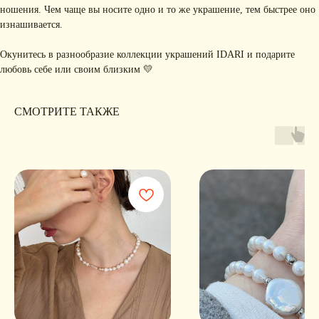
ношения. Чем чаще вы носите одно и то же украшение, тем быстрее оно
изнашивается.
Я соглашаюсь с обработкой персональных данных в соответствии с
политикой
конфиденциальности
Окунитесь в разнообразие коллекции украшений IDARI и подарите
Я
соглашаюсь
на получение рекламной рассылки
любовь себе или своим близким 💛
подписаться
СМОТРИТЕ ТАКЖЕ
ИНФОРМАЦИЯ
Политика
Договор публичной
конфиденциальности
оферты
ИП Хайруллина Сюзанна
Instagram принадлежит компании Meta,
Эдуардовна
признанной экстремистской в РФ
ИНН 540405944704
ОГРН 324547600025580
Сайт разработан
Digital-Step