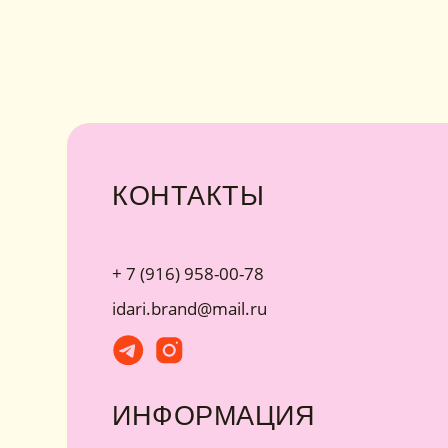
+ 7 (916) 958-00-78
• Г
• Ка
idari.brand@mail.ru
• У
• Об
ИНФОРМАЦИЯ
Политика конфиденциальности
Договор публичной оферты
ИП Хайруллина Сюзанна Эдуардовна
ИНН 540405944704
ОГРН 324547600025580
Instagram принадлежит компании Meta,
Сайт разработан Digital-Step
признанной экстремистской в РФ