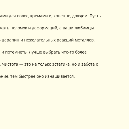
ми для волос, кремами и, конечно, дождем. Пусть
бежать поломок и деформаций, а ваши любимцы
ь царапин и нежелательных реакций металлов.
 и потемнеть. Лучше выбрать что-то более
истота — это не только эстетика, но и забота о
ение, тем быстрее оно изнашивается.
ОДПИШИТЕСЬ
А
РАССЫЛКУ
ссказываем о новых