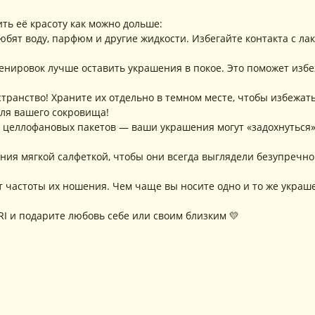
ть её красоту как можно дольше:
ят воду, парфюм и другие жидкости. Избегайте контакта с лака
ренировок лучше оставить украшения в покое. Это поможет из
транство! Храните их отдельно в темном месте, чтобы избежат
ля вашего сокровища!
 целлофановых пакетов — ваши украшения могут «задохнуться»
ия мягкой салфеткой, чтобы они всегда выглядели безупречно. Ч
 частоты их ношения. Чем чаще вы носите одно и то же украш
I и подарите любовь себе или своим близким 💛
РАЗДЕЛЫ ИНТЕРНЕТ-
П
МАГАЗИНА
Н
Ра