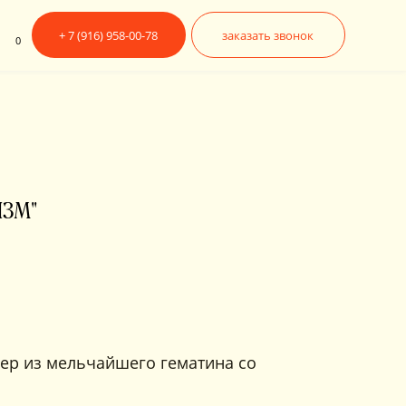
6) 958-00-78
заказать звонок
ИЗМ"
р из мельчайшего гематина со