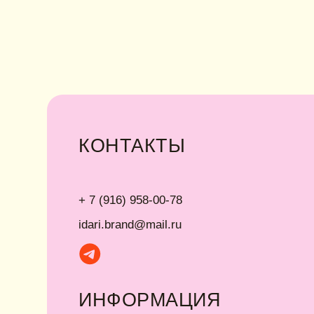
КОНТАКТЫ
+ 7 (916) 958-00-78
• Г
• Ка
idari.brand@mail.ru
• Уп
• О
ИНФОРМАЦИЯ
Политика конфиденциальности
Договор публичной оферты
ИП Хайруллина Сюзанна Эдуардовна
ИНН 540405944704
ОГРН 324547600025580