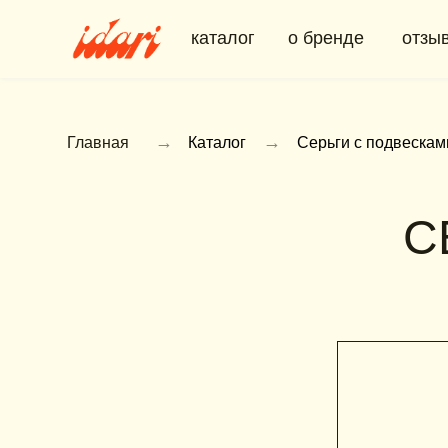
каталог
о бренде
отзывы
→
→
Главная
Каталог
Серьги с подвесками
С