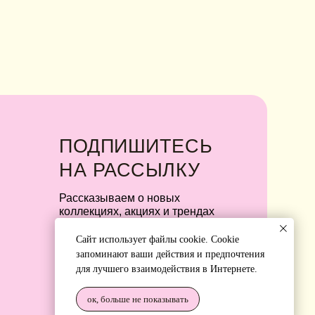
ОДПИШИТЕСЬ
А
РАССЫЛКУ
ссказываем о новых
ллекциях, акциях и трендах
Я соглашаюсь с обработкой персональных
данных в соответствии с
политикой
конфиденциальности
Сайт использует файлы cookie. Cookie
запоминают ваши действия и предпочтения
Я
соглашаюсь
на получение рекламной
для лучшего взаимодействия в Интернете.
рассылки
ок, больше не показывать
подписаться