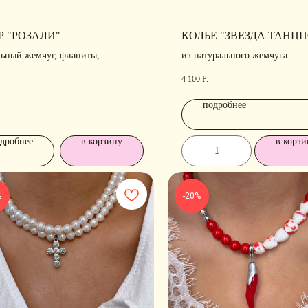
Р "РОЗАЛИ"
КОЛЬЕ "ЗВЕЗДА ТАНЦ
льный жемчуг, фианиты,
из натурального жемчуга
вание
4 100
Р.
подробнее
дробнее
в корзину
в корзи
%
-20%