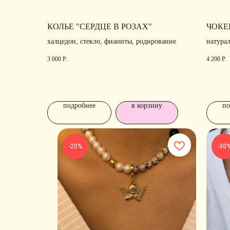
КОЛЬЕ "СЕРДЦЕ В РОЗАХ"
ЧОКЕ
халцедон, стекло, фианиты, родирование
натура
родиро
3 000
Р.
4 200
Р.
подробнее
в корзину
по
-20%
-30