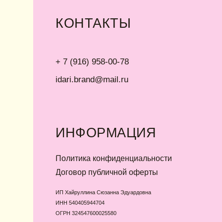
Договор публичной оферты
ИП Хайруллина Сюзанна Эдуардовна
ИНН 540405944704
ОГРН 324547600025580
Instagram принадлежит компании Meta,
Сайт разработан Digital-Step
признанной экстремистской в РФ