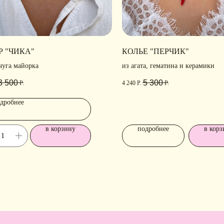
Р "ЧИКА"
КОЛЬЕ "ПЕРЧИК"
чуга майорка
из агата, гематина и керамики
3 500
5 300
Р.
Р.
4 240
Р.
РАЗДЕЛЫ ИНТЕРНЕТ-
П
дробнее
МАГАЗИНА
Н
в корзину
подробнее
в корз
Ра
лавная
• Новости
ко
талог
• Рекомендации по уходу
аковка
• Доставка и оплата
б IDARI
• Обмен и возврат