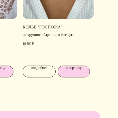
КОЛЬЕ "ГОСПОЖА"
из крупного барочного жемчуга
10 300
Р.
ОДПИШИТЕСЬ
А
РАССЫЛКУ
ину
подробнее
в корзину
ссказываем о новых
ллекциях, акциях и трендах
Я соглашаюсь с обработкой персональных
данных в соответствии с
политикой