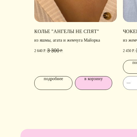
КОЛЬЕ "АНГЕЛЫ НЕ СПЯТ"
ЧОКЕ
из яшмы, агата и жемчуга Майорка
из жем
3 300
Р.
2 640
Р.
2 450
Р.
КОНТАКТЫ
по
подробнее
в корзину
+ 7 (916) 958-00-78
• Г
• Ка
idari.brand@mail.ru
• Уп
• О
ИНФОРМАЦИЯ
Политика конфиденциальности