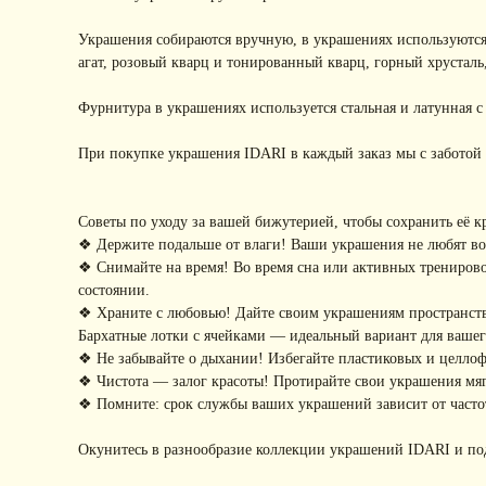
Украшения собираются вручную, в украшениях используются
агат, розовый кварц и тонированный кварц, горный хрусталь
Фурнитура в украшениях используется стальная и латунная 
При покупке украшения IDARI в каждый заказ мы с заботой 
Советы по уходу за вашей бижутерией, чтобы сохранить её к
❖ Держите подальше от влаги! Ваши украшения не любят воду
❖ Снимайте на время! Во время сна или активных тренирово
состоянии.
❖ Храните с любовью! Дайте своим украшениям пространство
Бархатные лотки с ячейками — идеальный вариант для ваше
❖ Не забывайте о дыхании! Избегайте пластиковых и целло
❖ Чистота — залог красоты! Протирайте свои украшения мягк
❖ Помните: срок службы ваших украшений зависит от частот
Окунитесь в разнообразие коллекции украшений IDARI и по