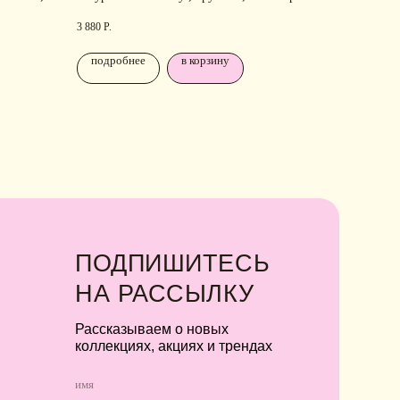
ллекциях, акциях и трендах
позолота, родирование
3 880
Р.
подробнее
в корзину
Я соглашаюсь с обработкой персональных
данных в соответствии с
политикой
конфиденциальности
Я
соглашаюсь
на получение рекламной
рассылки
подписаться