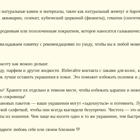
 натуральные камни и материалы, такие как натуральный жемчуг и баро
, аквамарин, селенит, кубический цирконий (фианиты), гематин (синтети
с родиевым или позолоченным покрытием, которое наносится гальваниче
вкладываем памятку с рекомендациями по уходу, чтобы вы в любой моме
расоту как можно дольше:
, парфюм и другие жидкости. Избегайте контакта с лаками для волос, кр
к лучше оставить украшения в покое. Это поможет избежать поломок и
! Храните их отдельно в темном месте, чтобы избежать царапин и неже
го сокровища!
фановых пакетов — ваши украшения могут «задохнуться» и потемнеть. Л
ой салфеткой, чтобы они всегда выглядели безупречно. Чистота — это не
ы их ношения. Чем чаще вы носите одно и то же украшение, тем быстре
дарите любовь себе или своим близким 💛