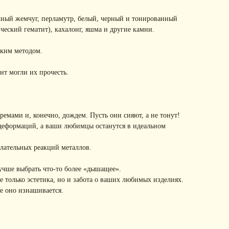
чный жемчуг, перламутр, белый, черный и тонированный
ческий гематит), кахалонг, яшма и другие камни.
ским методом.
нт могли их прочесть.
емами и, конечно, дождем. Пусть они сияют, а не тонут!
 деформаций, а ваши любимцы останутся в идеальном
лательных реакций металлов.
учше выбрать что-то более «дышащее».
 только эстетика, но и забота о ваших любимых изделиях.
е оно изнашивается.