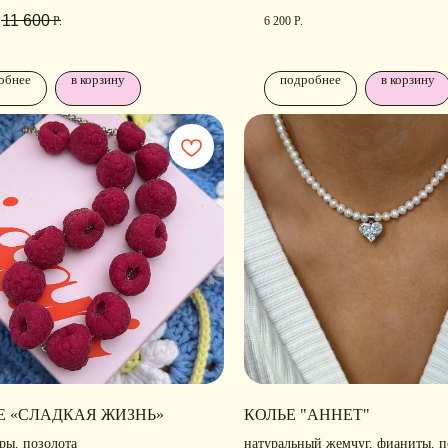
11 600
Р.
6 200
Р.
обнее
в корзину
подробнее
в корзину
РАЗДЕЛЫ ИНТЕРНЕТ-
П
МАГАЗИНА
Н
Е «СЛАДКАЯ ЖИЗНЬ»
КОЛЬЕ "АННЕТ"
Ра
лавная
• Новости
ры, позолота
натуральный жемчуг, фианиты, п