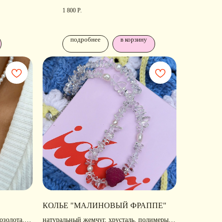
1 800
Р.
подробнее
в корзину
ОДПИШИТЕСЬ
А
РАССЫЛКУ
КОЛЬЕ "МАЛИНОВЫЙ ФРАППЕ"
ссказываем о новых
озолота,
натуральный жемчуг, хрусталь, полимеры,