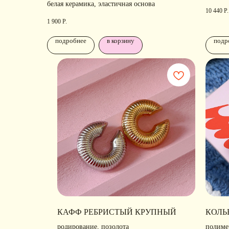
белая керамика, эластичная основа
10 440
Р.
1 900
Р.
подробнее
в корзину
подр
КОНТАКТЫ
КАФФ РЕБРИСТЫЙ КРУПНЫЙ
КОЛЬ
+ 7 (916) 958-00-78
• Г
родирование, позолота
полиме