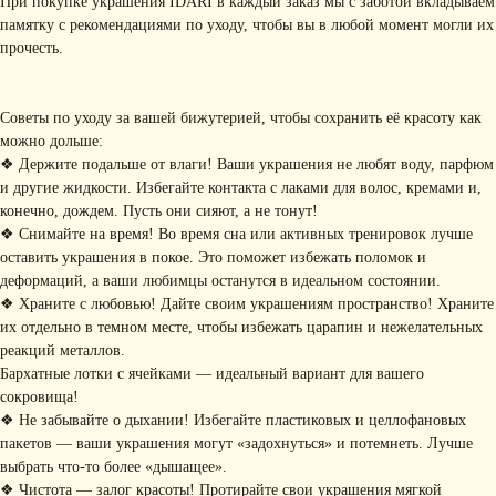
При покупке украшения IDARI в каждый заказ мы с заботой вкладываем
памятку с рекомендациями по уходу, чтобы вы в любой момент могли их
прочесть.
Советы по уходу за вашей бижутерией, чтобы сохранить её красоту как
можно дольше:
❖ Держите подальше от влаги! Ваши украшения не любят воду, парфюм
и другие жидкости. Избегайте контакта с лаками для волос, кремами и,
КОНТАКТЫ
конечно, дождем. Пусть они сияют, а не тонут!
+ 7 (916) 958-00-78
idari.brand@mail.ru
❖ Снимайте на время! Во время сна или активных тренировок лучше
оставить украшения в покое. Это поможет избежать поломок и
РАЗДЕЛЫ ИНТЕРНЕТ-
деформаций, а ваши любимцы останутся в идеальном состоянии.
МАГАЗИНА
❖ Храните с любовью! Дайте своим украшениям пространство! Храните
• Главная
• Об IDARI
• Доставка и оплата
их отдельно в темном месте, чтобы избежать царапин и нежелательных
• Каталог
• Новости
• Обмен и возврат
реакций металлов.
• Упаковка
• Рекомендации
Бархатные лотки с ячейками — идеальный вариант для вашего
по уходу
сокровища!
ПОДПИШИТЕСЬ НА
❖ Не забывайте о дыхании! Избегайте пластиковых и целлофановых
пакетов — ваши украшения могут «задохнуться» и потемнеть. Лучше
РАССЫЛКУ
Рассказываем о новых
выбрать что-то более «дышащее».
коллекциях, акциях и трендах
❖ Чистота — залог красоты! Протирайте свои украшения мягкой