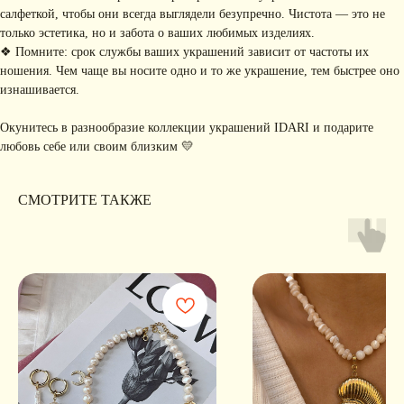
салфеткой, чтобы они всегда выглядели безупречно. Чистота — это не
только эстетика, но и забота о ваших любимых изделиях.
❖ Помните: срок службы ваших украшений зависит от частоты их
ношения. Чем чаще вы носите одно и то же украшение, тем быстрее оно
Я соглашаюсь с обработкой персональных данных в соответствии с
политикой
конфиденциальности
изнашивается.
Я
соглашаюсь
на получение рекламной рассылки
Окунитесь в разнообразие коллекции украшений IDARI и подарите
подписаться
любовь себе или своим близким 💛
ИНФОРМАЦИЯ
СМОТРИТЕ ТАКЖЕ
Политика
Договор публичной
конфиденциальности
оферты
ИП Хайруллина Сюзанна
Instagram принадлежит компании Meta,
Эдуардовна
признанной экстремистской в РФ
ИНН 540405944704
ОГРН 324547600025580
Сайт разработан
Digital-Step