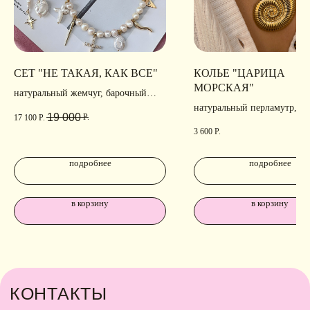
СЕТ "НЕ ТАКАЯ, КАК ВСЕ"
КОЛЬЕ "ЦАРИЦА
МОРСКАЯ"
натуральный жемчуг, барочный
жемчуг, фианиты, позолота,
натуральный перламутр, по
19 000
Р.
17 100
Р.
родирование
3 600
Р.
подробнее
подробнее
в корзину
в корзину