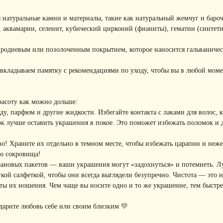
 натуральные камни и материалы, такие как натуральный жемчуг и баро
, аквамарин, селенит, кубический цирконий (фианиты), гематин (синтети
с родиевым или позолоченным покрытием, которое наносится гальваниче
вкладываем памятку с рекомендациями по уходу, чтобы вы в любой моме
расоту как можно дольше:
, парфюм и другие жидкости. Избегайте контакта с лаками для волос, кр
к лучше оставить украшения в покое. Это поможет избежать поломок и
! Храните их отдельно в темном месте, чтобы избежать царапин и неже
го сокровища!
фановых пакетов — ваши украшения могут «задохнуться» и потемнеть. Л
ой салфеткой, чтобы они всегда выглядели безупречно. Чистота — это не
ы их ношения. Чем чаще вы носите одно и то же украшение, тем быстре
дарите любовь себе или своим близким 💛