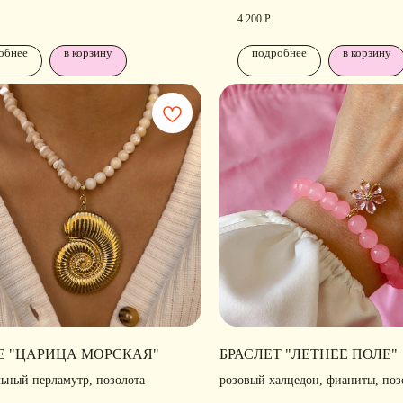
родирование
4 200
Р.
обнее
в корзину
подробнее
в корзину
РАЗДЕЛЫ ИНТЕРНЕТ-
П
МАГАЗИНА
Н
Е "ЦАРИЦА МОРСКАЯ"
БРАСЛЕТ "ЛЕТНЕЕ ПОЛЕ"
льный перламутр, позолота
розовый халцедон, фианиты, поз
Ра
лавная
• Новости
ко
эластичная основа