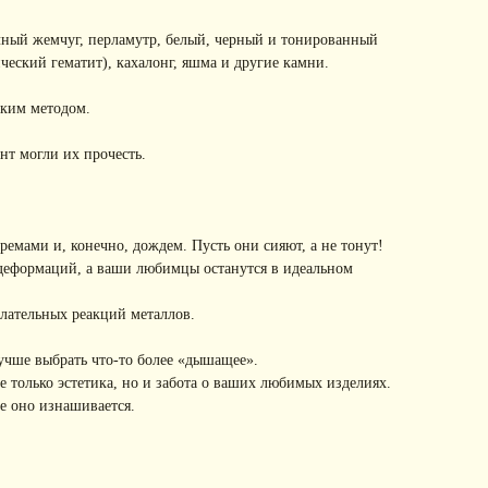
чный жемчуг, перламутр, белый, черный и тонированный
ческий гематит), кахалонг, яшма и другие камни.
ским методом.
нт могли их прочесть.
емами и, конечно, дождем. Пусть они сияют, а не тонут!
 деформаций, а ваши любимцы останутся в идеальном
лательных реакций металлов.
учше выбрать что-то более «дышащее».
 только эстетика, но и забота о ваших любимых изделиях.
е оно изнашивается.