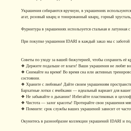
Украшения собираются вручную, в украшениях используются
агат, розовый кварц и тонированный кварц, горный хрусталь
Фурнитура в украшениях используется стальная и латунная 
При покупке украшения IDARI в каждый заказ мы с заботой 
Советы по уходу за вашей бижутерией, чтобы сохранить её к
❖ Держите подальше от влаги! Ваши украшения не любят воду
❖ Снимайте на время! Во время сна или активных тренирово
состоянии.
❖ Храните с любовью! Дайте своим украшениям пространство
Бархатные лотки с ячейками — идеальный вариант для ваше
❖ Не забывайте о дыхании! Избегайте пластиковых и целло
❖ Чистота — залог красоты! Протирайте свои украшения мягк
❖ Помните: срок службы ваших украшений зависит от частот
Окунитесь в разнообразие коллекции украшений IDARI и по