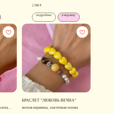
2 500
Р.
подробнее
в корзину
ОДПИШИТЕСЬ
А
РАССЫЛКУ
БРАСЛЕТ "ЛЮБОВЬ ВЕЧНА"
олота,
желтая керамика, эластичная основа
ссказываем о новых
ллекциях, акциях и трендах