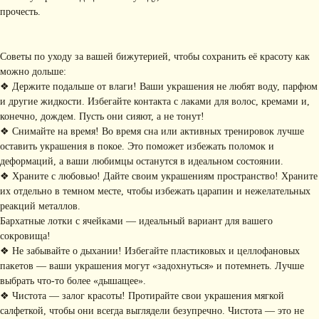
прочесть.
КОНТАКТЫ
+ 7 (916) 958-00-78
idari.brand@mail.ru
Советы по уходу за вашей бижутерией, чтобы сохранить её красоту как
можно дольше:
РАЗДЕЛЫ ИНТЕРНЕТ-
❖ Держите подальше от влаги! Ваши украшения не любят воду, парфюм
МАГАЗИНА
и другие жидкости. Избегайте контакта с лаками для волос, кремами и,
• Главная
• Об IDARI
• Доставка и оплата
конечно, дождем. Пусть они сияют, а не тонут!
• Каталог
• Новости
• Обмен и возврат
❖ Снимайте на время! Во время сна или активных тренировок лучше
• Упаковка
• Рекомендации
по уходу
оставить украшения в покое. Это поможет избежать поломок и
деформаций, а ваши любимцы останутся в идеальном состоянии.
ПОДПИШИТЕСЬ НА
❖ Храните с любовью! Дайте своим украшениям пространство! Храните
РАССЫЛКУ
их отдельно в темном месте, чтобы избежать царапин и нежелательных
Рассказываем о новых
коллекциях, акциях и трендах
реакций металлов.
Бархатные лотки с ячейками — идеальный вариант для вашего
сокровища!
❖ Не забывайте о дыхании! Избегайте пластиковых и целлофановых
пакетов — ваши украшения могут «задохнуться» и потемнеть. Лучше
Я соглашаюсь с обработкой персональных данных в соответствии с
политикой
конфиденциальности
выбрать что-то более «дышащее».
Я
соглашаюсь
на получение рекламной рассылки
❖ Чистота — залог красоты! Протирайте свои украшения мягкой
салфеткой, чтобы они всегда выглядели безупречно. Чистота — это не