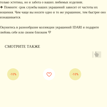
только эстетика, но и забота о ваших любимых изделиях.
подписаться
❖ Помните: срок службы ваших украшений зависит от частоты их
ношения. Чем чаще вы носите одно и то же украшение, тем быстрее оно
ИНФОРМАЦИЯ
изнашивается.
Политика
Договор публичной
конфиденциальности
оферты
Окунитесь в разнообразие коллекции украшений IDARI и подарите
ИП Хайруллина Сюзанна
Instagram принадлежит компании Meta,
любовь себе или своим близким 💛
Эдуардовна
признанной экстремистской в РФ
ИНН 540405944704
ОГРН 324547600025580
СМОТРИТЕ ТАКЖЕ
Сайт разработан
Digital-Step
-10%
-10%