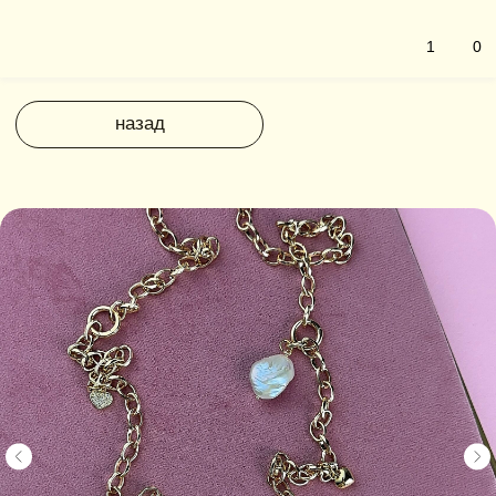
1
0
назад