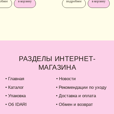
аковка
• Доставка и оплата
обнее
в корзину
подробнее
в корзину
б IDARI
• Обмен и возврат