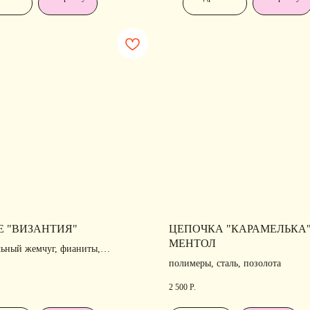
РАЗДЕЛЫ ИНТЕРНЕТ-
П
Е "ВИЗАНТИЯ"
ЦЕПОЧКА "КАРАМЕЛЬКА
МАГАЗИНА
Н
МЕНТОЛ
льный жемчуг, фианиты,
вание, позолота
полимеры, сталь, позолота
Ра
лавная
• Новости
ко
2 500
Р.
талог
• Рекомендации по уходу