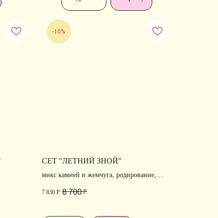
-10%
ОДПИШИТЕСЬ
"
СЕТ "ЛЕТНИЙ ЗНОЙ"
А
РАССЫЛКУ
микс камней и жемчуга, родирование,
позолота
ссказываем о новых
8 700
Р.
7 830
Р.
ллекциях, акциях и трендах