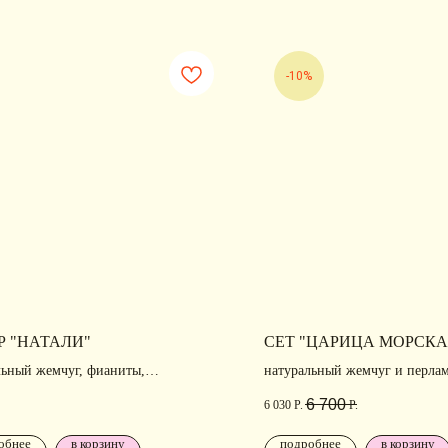
-10%
Р "НАТАЛИ"
СЕТ "ЦАРИЦА МОРСКА
льный жемчуг, фианиты,
натуральный жемчуг и перлам
вание
6 700
Р.
6 030
Р.
обнее
в корзину
подробнее
в корзину