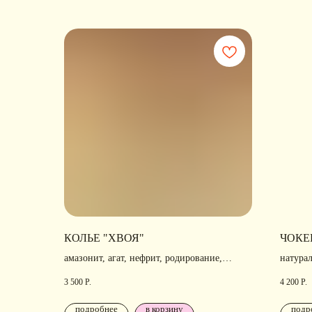
КОЛЬЕ "ХВОЯ"
ЧОКЕ
амазонит, агат, нефрит, родирование,
натура
позолота
родиро
3 500
Р.
4 200
Р.
подробнее
в корзину
подр