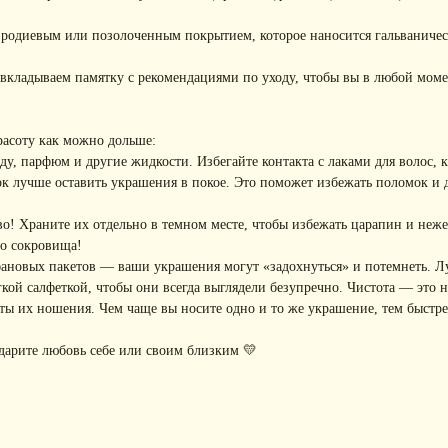
с родиевым или позолоченным покрытием, которое наносится гальваниче
вкладываем памятку с рекомендациями по уходу, чтобы вы в любой моме
расоту как можно дольше:
, парфюм и другие жидкости. Избегайте контакта с лаками для волос, кр
к лучше оставить украшения в покое. Это поможет избежать поломок и
! Храните их отдельно в темном месте, чтобы избежать царапин и неже
го сокровища!
фановых пакетов — ваши украшения могут «задохнуться» и потемнеть. Л
ой салфеткой, чтобы они всегда выглядели безупречно. Чистота — это не
ы их ношения. Чем чаще вы носите одно и то же украшение, тем быстре
дарите любовь себе или своим близким 💛