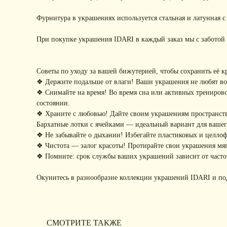
Фурнитура в украшениях используется стальная и латунная 
При покупке украшения IDARI в каждый заказ мы с заботой 
Советы по уходу за вашей бижутерией, чтобы сохранить её к
❖ Держите подальше от влаги! Ваши украшения не любят воду
❖ Снимайте на время! Во время сна или активных тренирово
состоянии.
❖ Храните с любовью! Дайте своим украшениям пространство
Бархатные лотки с ячейками — идеальный вариант для ваше
❖ Не забывайте о дыхании! Избегайте пластиковых и целло
❖ Чистота — залог красоты! Протирайте свои украшения мягк
❖ Помните: срок службы ваших украшений зависит от частот
Окунитесь в разнообразие коллекции украшений IDARI и по
СМОТРИТЕ ТАКЖЕ