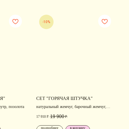
-10%
Я"
СЕТ "ГОРЯЧАЯ ШТУЧКА"
утр, позолота
натуральный жемчуг, барочный жемчуг,
фианиты, позолота, родирование
19 900
Р.
17 910
Р.
подробнее
в корзину