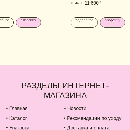
11 600
Р.
ко
10 440
Р.
талог
• Рекомендации по уходу
аковка
• Доставка и оплата
обнее
в корзину
подробнее
в корзину
б IDARI
• Обмен и возврат