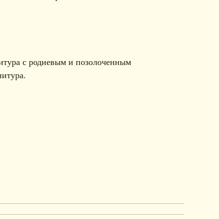
итура с родиевым и позолоченным
нитура.