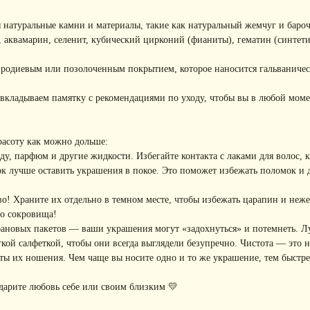
 натуральные камни и материалы, такие как натуральный жемчуг и баро
, аквамарин, селенит, кубический цирконий (фианиты), гематин (синтети
с родиевым или позолоченным покрытием, которое наносится гальваниче
вкладываем памятку с рекомендациями по уходу, чтобы вы в любой моме
расоту как можно дольше:
, парфюм и другие жидкости. Избегайте контакта с лаками для волос, кр
к лучше оставить украшения в покое. Это поможет избежать поломок и
! Храните их отдельно в темном месте, чтобы избежать царапин и неже
го сокровища!
фановых пакетов — ваши украшения могут «задохнуться» и потемнеть. Л
ой салфеткой, чтобы они всегда выглядели безупречно. Чистота — это не
ы их ношения. Чем чаще вы носите одно и то же украшение, тем быстре
дарите любовь себе или своим близким 💛