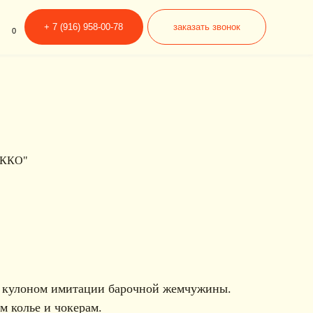
6) 958-00-78
заказать звонок
ККО"
м кулоном имитации барочной жемчужины.
 колье и чокерам.