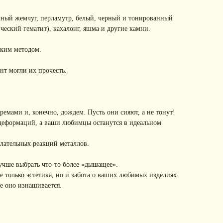
чный жемчуг, перламутр, белый, черный и тонированный
ческий гематит), кахалонг, яшма и другие камни.
ским методом.
нт могли их прочесть.
емами и, конечно, дождем. Пусть они сияют, а не тонут!
 деформаций, а ваши любимцы останутся в идеальном
лательных реакций металлов.
учше выбрать что-то более «дышащее».
 только эстетика, но и забота о ваших любимых изделиях.
е оно изнашивается.