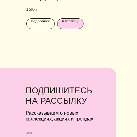
ллекциях, акциях и трендах
2 500
Р.
подробнее
в корзину
Я соглашаюсь с обработкой персональных
данных в соответствии с
политикой
конфиденциальности
Я
соглашаюсь
на получение рекламной
рассылки
подписаться