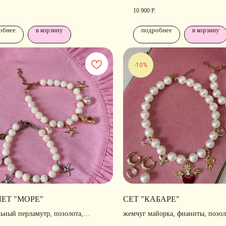
позолота, родирование
10 900
Р.
обнее
в корзину
подробнее
в корзину
-10%
РАЗДЕЛЫ ИНТЕРНЕТ-
П
ЛЕТ "МОРЕ"
СЕТ "КАБАРЕ"
МАГАЗИНА
Н
льный перламутр, позолота,
жемчуг майорка, фианиты, позол
Ра
лавная
• Новости
вание