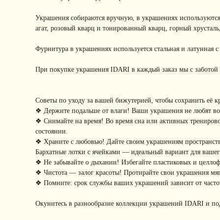
Украшения собираются вручную, в украшениях используются
агат, розовый кварц и тонированный кварц, горный хрусталь
Фурнитура в украшениях используется стальная и латунная 
При покупке украшения IDARI в каждый заказ мы с заботой 
Советы по уходу за вашей бижутерией, чтобы сохранить её к
❖ Держите подальше от влаги! Ваши украшения не любят воду
❖ Снимайте на время! Во время сна или активных тренирово
состоянии.
❖ Храните с любовью! Дайте своим украшениям пространство
Бархатные лотки с ячейками — идеальный вариант для ваше
❖ Не забывайте о дыхании! Избегайте пластиковых и целло
❖ Чистота — залог красоты! Протирайте свои украшения мягк
❖ Помните: срок службы ваших украшений зависит от частот
Окунитесь в разнообразие коллекции украшений IDARI и по