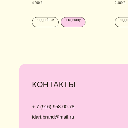
4 200
Р.
2 400
Р.
• Ка
idari.brand@mail.ru
• Уп
подробнее
в корзину
подр
• О
ИНФОРМАЦИЯ
Политика конфиденциальности
Договор публичной оферты
ИП Хайруллина Сюзанна Эдуардовна
ИНН 540405944704
ОГРН 324547600025580
Instagram принадлежит компании Meta,
Сайт разработан Digital-Step
признанной экстремистской в РФ