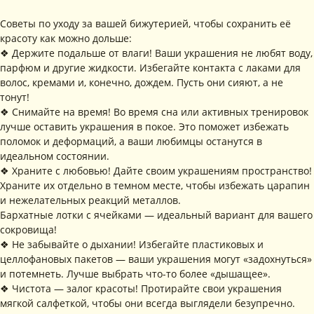
РАССЫЛКУ
Рассказываем о новых
Советы по уходу за вашей бижутерией, чтобы сохранить её
коллекциях, акциях и трендах
красоту как можно дольше:
❖ Держите подальше от влаги! Ваши украшения не любят воду,
парфюм и другие жидкости. Избегайте контакта с лаками для
волос, кремами и, конечно, дождем. Пусть они сияют, а не
тонут!
Я соглашаюсь с обработкой персональных данных в соответствии с
политикой конфиденциальности
❖ Снимайте на время! Во время сна или активных тренировок
Я
соглашаюсь
на получение рекламной рассылки
лучше оставить украшения в покое. Это поможет избежать
поломок и деформаций, а ваши любимцы останутся в
идеальном состоянии.
подписаться
❖ Храните с любовью! Дайте своим украшениям пространство!
Храните их отдельно в темном месте, чтобы избежать царапин
ИНФОРМАЦИЯ
и нежелательных реакций металлов.
Политика
Договор публичной
Бархатные лотки с ячейками — идеальный вариант для вашего
конфиденциальности
оферты
сокровища!
ИП Хайруллина Сюзанна
Instagram принадлежит компании Meta,
❖ Не забывайте о дыхании! Избегайте пластиковых и
Эдуардовна
признанной экстремистской в РФ
ИНН 540405944704
целлофановых пакетов — ваши украшения могут «задохнуться»
ОГРН 324547600025580
и потемнеть. Лучше выбрать что-то более «дышащее».
Сайт разработан
❖ Чистота — залог красоты! Протирайте свои украшения
Digital-Step
мягкой салфеткой, чтобы они всегда выглядели безупречно.