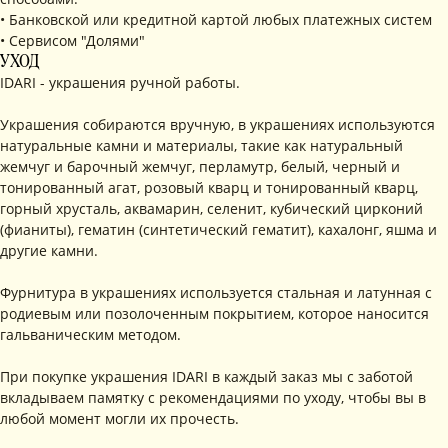
• Банковской или кредитной картой любых платежных систем
• Сервисом "Долями"
УХОД
IDARI - украшения ручной работы.
Украшения собираются вручную, в украшениях используются
натуральные камни и материалы, такие как натуральный
жемчуг и барочный жемчуг, перламутр, белый, черный и
тонированный агат, розовый кварц и тонированный кварц,
горный хрусталь, аквамарин, селенит, кубический цирконий
(фианиты), гематин (синтетический гематит), кахалонг, яшма и
КОНТАКТЫ
другие камни.
+ 7 (916) 958-00-78
idari.brand@mail.ru
Фурнитура в украшениях используется стальная и латунная с
РАЗДЕЛЫ ИНТЕРНЕТ-
родиевым или позолоченным покрытием, которое наносится
гальваническим методом.
МАГАЗИНА
• Главная
• Об IDARI
• Доставка и оплата
• Каталог
• Новости
• Обмен и возврат
При покупке украшения IDARI в каждый заказ мы с заботой
• Упаковка
• Рекомендации
вкладываем памятку с рекомендациями по уходу, чтобы вы в
по уходу
любой момент могли их прочесть.
ПОДПИШИТЕСЬ НА