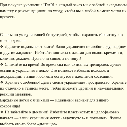
При покупке украшения IDARI в каждый заказ мы с заботой вкладываем
памятку с рекомендациями по уходу, чтобы вы в любой момент могли их
прочесть.
Советы по уходу за вашей бижутерией, чтобы сохранить её красоту как
можно дольше:
❖ Держите подальше от влаги! Ваши украшения не любят воду, парфюм
КОНТАКТЫ
и другие жидкости. Избегайте контакта с лаками для волос, кремами и,
конечно, дождем. Пусть они сияют, а не тонут!
+ 7 (916) 958-00-78
idari.brand@mail.ru
❖ Снимайте на время! Во время сна или активных тренировок лучше
оставить украшения в покое. Это поможет избежать поломок и
РАЗДЕЛЫ ИНТЕРНЕТ-
деформаций, а ваши любимцы останутся в идеальном состоянии.
МАГАЗИНА
❖ Храните с любовью! Дайте своим украшениям пространство! Храните
• Главная
• Об IDARI
• Доставка и оплата
их отдельно в темном месте, чтобы избежать царапин и нежелательных
• Каталог
• Новости
• Обмен и возврат
реакций металлов.
• Упаковка
• Рекомендации
Бархатные лотки с ячейками — идеальный вариант для вашего
по уходу
сокровища!
ПОДПИШИТЕСЬ НА
❖ Не забывайте о дыхании! Избегайте пластиковых и целлофановых
РАССЫЛКУ
пакетов — ваши украшения могут «задохнуться» и потемнеть. Лучше
Рассказываем о новых
выбрать что-то более «дышащее».
коллекциях, акциях и трендах