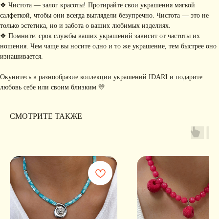
❖ Чистота — залог красоты! Протирайте свои украшения мягкой
салфеткой, чтобы они всегда выглядели безупречно. Чистота — это не
только эстетика, но и забота о ваших любимых изделиях.
❖ Помните: срок службы ваших украшений зависит от частоты их
Я соглашаюсь с обработкой персональных данных в соответствии с
политикой
ношения. Чем чаще вы носите одно и то же украшение, тем быстрее оно
конфиденциальности
изнашивается.
Я
соглашаюсь
на получение рекламной рассылки
Окунитесь в разнообразие коллекции украшений IDARI и подарите
подписаться
любовь себе или своим близким 💛
ИНФОРМАЦИЯ
СМОТРИТЕ ТАКЖЕ
Политика
Договор публичной
конфиденциальности
оферты
ИП Хайруллина Сюзанна
Instagram принадлежит компании Meta,
Эдуардовна
признанной экстремистской в РФ
ИНН 540405944704
ОГРН 324547600025580
Сайт разработан
Digital-Step