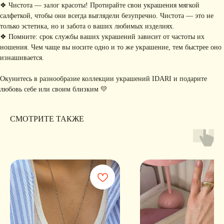
❖ Чистота — залог красоты! Протирайте свои украшения мягкой
салфеткой, чтобы они всегда выглядели безупречно. Чистота — это не
только эстетика, но и забота о ваших любимых изделиях.
❖ Помните: срок службы ваших украшений зависит от частоты их
Я соглашаюсь с обработкой персональных данных в соответствии с
политикой
ношения. Чем чаще вы носите одно и то же украшение, тем быстрее оно
конфиденциальности
изнашивается.
Я
соглашаюсь
на получение рекламной рассылки
Окунитесь в разнообразие коллекции украшений IDARI и подарите
подписаться
любовь себе или своим близким 💛
ИНФОРМАЦИЯ
СМОТРИТЕ ТАКЖЕ
Политика
Договор публичной
конфиденциальности
оферты
ИП Хайруллина Сюзанна
Instagram принадлежит компании Meta,
Эдуардовна
признанной экстремистской в РФ
ИНН 540405944704
ОГРН 324547600025580
Сайт разработан
Digital-Step