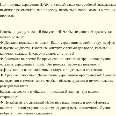
При покупке украшения IDARI в каждый заказ мы с заботой вкладываем
памятку с рекомендациями по уходу, чтобы вы в любой момент могли их
прочесть.
Советы по уходу за вашей бижутерией, чтобы сохранить её красоту как
можно дольше:
❖ Держите подальше от влаги! Ваши украшения не любят воду, парфюм
КОНТАКТЫ
и другие жидкости. Избегайте контакта с лаками для волос, кремами и,
конечно, дождем. Пусть они сияют, а не тонут!
+ 7 (916) 958-00-78
idari.brand@mail.ru
❖ Снимайте на время! Во время сна или активных тренировок лучше
оставить украшения в покое. Это поможет избежать поломок и
РАЗДЕЛЫ ИНТЕРНЕТ-
деформаций, а ваши любимцы останутся в идеальном состоянии.
МАГАЗИНА
❖ Храните с любовью! Дайте своим украшениям пространство! Храните
• Главная
• Об IDARI
• Доставка и оплата
их отдельно в темном месте, чтобы избежать царапин и нежелательных
• Каталог
• Новости
• Обмен и возврат
реакций металлов.
• Упаковка
• Рекомендации
Бархатные лотки с ячейками — идеальный вариант для вашего
по уходу
сокровища!
ПОДПИШИТЕСЬ НА
❖ Не забывайте о дыхании! Избегайте пластиковых и целлофановых
РАССЫЛКУ
пакетов — ваши украшения могут «задохнуться» и потемнеть. Лучше
Рассказываем о новых
выбрать что-то более «дышащее».
коллекциях, акциях и трендах