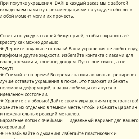
• Упаковка
• Рекомендации
При покупке украшения IDARI в каждый заказ мы с заботой
по уходу
вкладываем памятку с рекомендациями по уходу, чтобы вы в
ПОДПИШИТЕСЬ НА
РАССЫЛКУ
любой момент могли их прочесть.
Рассказываем о новых
коллекциях, акциях и трендах
Советы по уходу за вашей бижутерией, чтобы сохранить её
красоту как можно дольше:
❖ Держите подальше от влаги! Ваши украшения не любят воду,
парфюм и другие жидкости. Избегайте контакта с лаками для
волос, кремами и, конечно, дождем. Пусть они сияют, а не
Я соглашаюсь с обработкой персональных данных в соответствии с
политикой конфиденциальности
тонут!
Я
соглашаюсь
на получение рекламной рассылки
❖ Снимайте на время! Во время сна или активных тренировок
лучше оставить украшения в покое. Это поможет избежать
поломок и деформаций, а ваши любимцы останутся в
подписаться
идеальном состоянии.
❖ Храните с любовью! Дайте своим украшениям пространство!
ИНФОРМАЦИЯ
Храните их отдельно в темном месте, чтобы избежать царапин
Политика
Договор публичной
и нежелательных реакций металлов.
конфиденциальности
оферты
Бархатные лотки с ячейками — идеальный вариант для вашего
ИП Хайруллина Сюзанна
Instagram принадлежит компании Meta,
сокровища!
Эдуардовна
признанной экстремистской в РФ
ИНН 540405944704
❖ Не забывайте о дыхании! Избегайте пластиковых и
ОГРН 324547600025580