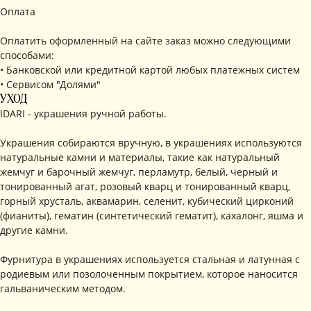
Оплата
Оплатить оформленный на сайте заказ можно следующими
способами:
• Банковской или кредитной картой любых платежных систем
• Сервисом "Долями"
УХОД
IDARI - украшения ручной работы.
Украшения собираются вручную, в украшениях используются
натуральные камни и материалы, такие как натуральный
жемчуг и барочный жемчуг, перламутр, белый, черный и
тонированный агат, розовый кварц и тонированный кварц,
горный хрусталь, аквамарин, селенит, кубический цирконий
КОНТАКТЫ
(фианиты), гематин (синтетический гематит), кахалонг, яшма и
+ 7 (916) 958-00-78
idari.brand@mail.ru
другие камни.
РАЗДЕЛЫ ИНТЕРНЕТ-МАГАЗИНА
Фурнитура в украшениях используется стальная и латунная с
родиевым или позолоченным покрытием, которое наносится
• Главная
• Об IDARI
• Доставка и оплата
гальваническим методом.
• Каталог
• Новости
• Обмен и возврат