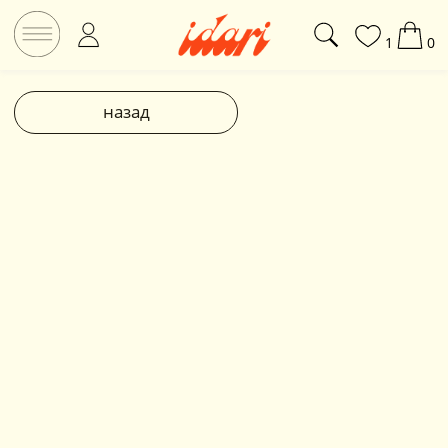
1
0
назад