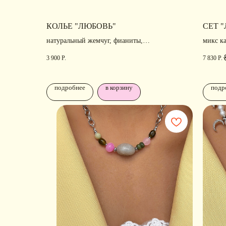
КОЛЬЕ "ЛЮБОВЬ"
СЕТ 
натуральный жемчуг, фианиты,
микс к
родирование
позоло
3 900
Р.
7 830
Р.
подробнее
в корзину
подр