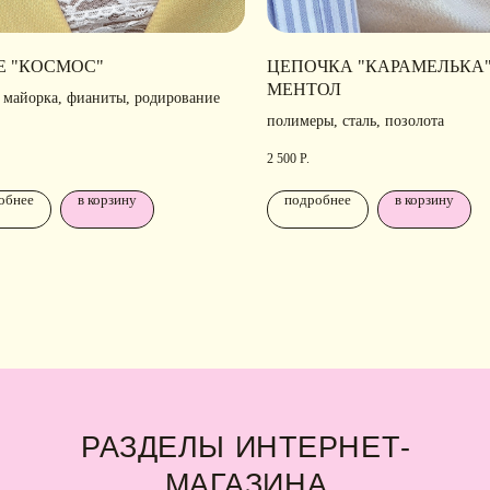
Е "КОСМОС"
ЦЕПОЧКА "КАРАМЕЛЬКА
МЕНТОЛ
 майорка, фианиты, родирование
полимеры, сталь, позолота
РАЗДЕЛЫ ИНТЕРНЕТ-
П
2 500
Р.
МАГАЗИНА
Н
обнее
в корзину
подробнее
в корзину
Ра
лавная
• Новости
ко
талог
• Рекомендации по уходу
аковка
• Доставка и оплата
б IDARI
• Обмен и возврат