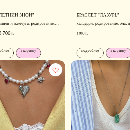
"ЛЕТНИЙ ЗНОЙ"
БРАСЛЕТ "ЛАЗУРЬ"
амней и жемчуга, родирование,
халцедон, родирование, эласт
та
8 700
Р.
1 900
Р.
обнее
в корзину
подробнее
в корзину