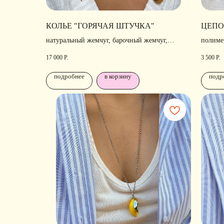
КОЛЬЕ "ГОРЯЧАЯ ШТУЧКА"
ЦЕПО
натуральный жемчуг, барочный жемчуг,
полиме
фианиты, позолота, родирование
17 000
Р.
3 500
Р.
подробнее
в корзину
подр