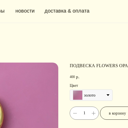
новости
доставка & оплата
+ 7 (91
0
ПОДВЕСКА FLOWERS ОР
р.
400
Цвет
золото
в корзину