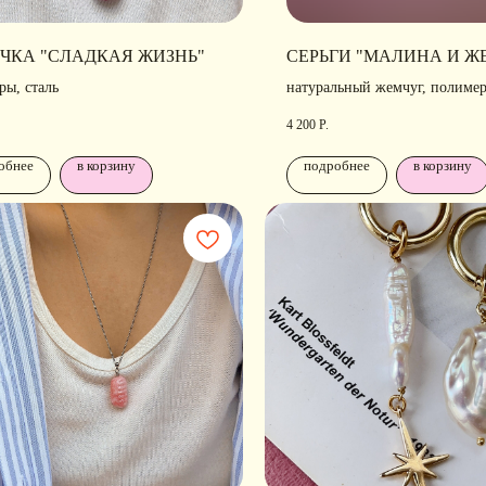
ЧКА "СЛАДКАЯ ЖИЗНЬ"
СЕРЬГИ "МАЛИНА И Ж
ры, сталь
натуральный жемчуг, полимер
родирование
4 200
Р.
обнее
в корзину
подробнее
в корзину