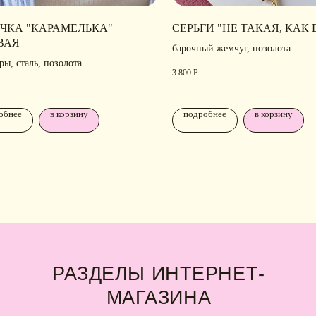
ЧКА "КАРАМЕЛЬКА"
СЕРЬГИ "НЕ ТАКАЯ, КАК 
ВАЯ
барочный жемчуг, позолота
ы, сталь, позолота
РАЗДЕЛЫ ИНТЕРНЕТ-
П
3 800
Р.
МАГАЗИНА
Н
обнее
в корзину
подробнее
в корзину
Ра
лавная
• Новости
ко
талог
• Рекомендации по уходу
аковка
• Доставка и оплата
б IDARI
• Обмен и возврат