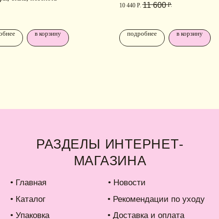
11 600
Р.
ко
10 440
Р.
талог
• Рекомендации по уходу
аковка
• Доставка и оплата
обнее
в корзину
подробнее
в корзину
б IDARI
• Обмен и возврат