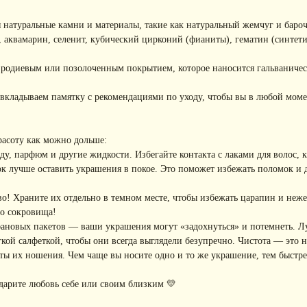
 натуральные камни и материалы, такие как натуральный жемчуг и баро
, аквамарин, селенит, кубический цирконий (фианиты), гематин (синтети
с родиевым или позолоченным покрытием, которое наносится гальваниче
вкладываем памятку с рекомендациями по уходу, чтобы вы в любой моме
расоту как можно дольше:
, парфюм и другие жидкости. Избегайте контакта с лаками для волос, кр
к лучше оставить украшения в покое. Это поможет избежать поломок и
! Храните их отдельно в темном месте, чтобы избежать царапин и неже
го сокровища!
фановых пакетов — ваши украшения могут «задохнуться» и потемнеть. Л
ой салфеткой, чтобы они всегда выглядели безупречно. Чистота — это не
ы их ношения. Чем чаще вы носите одно и то же украшение, тем быстре
дарите любовь себе или своим близким 💛