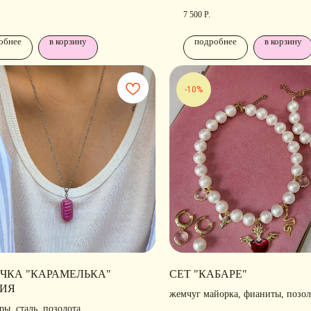
фианиты, позолота, родирова
7 500
Р.
обнее
в корзину
подробнее
в корзину
-10%
РАЗДЕЛЫ ИНТЕРНЕТ-
П
ЧКА "КАРАМЕЛЬКА"
СЕТ "КАБАРЕ"
МАГАЗИНА
Н
ИЯ
жемчуг майорка, фианиты, позол
Ра
лавная
• Новости
ы, сталь, позолота