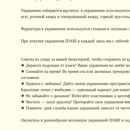
Украшения собираются вручную, в украшениях используются
агат, розовый кварц и тонированный кварц, горный хрусталь
Фурнитура в украшениях используется стальная и латунная 
При покупке украшения IDARI в каждый заказ мы с заботой 
Советы по уходу за вашей бижутерией, чтобы сохранить её к
❖ Держите подальше от влаги! Ваши украшения не любят воду
❖ Снимайте на время! Во время сна или активных тренирово
состоянии.
❖ Храните с любовью! Дайте своим украшениям пространство
Бархатные лотки с ячейками — идеальный вариант для ваше
❖ Не забывайте о дыхании! Избегайте пластиковых и целло
❖ Чистота — залог красоты! Протирайте свои украшения мягк
❖ Помните: срок службы ваших украшений зависит от частот
Окунитесь в разнообразие коллекции украшений IDARI и по