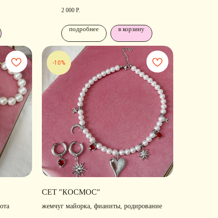
ние
2 000
Р.
подробнее
в корзину
-10%
ОДПИШИТЕСЬ
СЕТ "КОСМОС"
А
РАССЫЛКУ
ота
жемчуг майорка, фианиты, родирование
ссказываем о новых