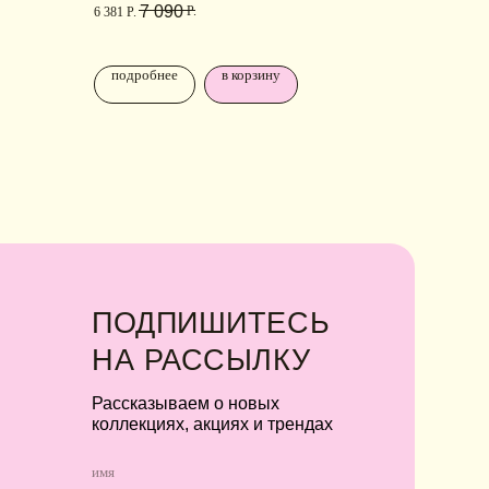
7 090
Р.
ллекциях, акциях и трендах
6 381
Р.
подробнее
в корзину
Я соглашаюсь с обработкой персональных
данных в соответствии с
политикой
конфиденциальности
Я
соглашаюсь
на получение рекламной
рассылки
подписаться