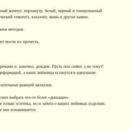
чный жемчуг, перламутр, белый, черный и тонированный
ческий гематит), кахалонг, яшма и другие камни.
ским методом.
нт могли их прочесть.
емами и, конечно, дождем. Пусть они сияют, а не тонут!
 деформаций, а ваши любимцы останутся в идеальном
лательных реакций металлов.
учше выбрать что-то более «дышащее».
 только эстетика, но и забота о ваших любимых изделиях.
е оно изнашивается.