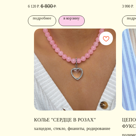
родирование
6 800
Р.
3 990
Р.
6 120
Р.
подробнее
в корзину
подр
КОНТАКТЫ
КОЛЬЕ "СЕРДЦЕ В РОЗАХ"
ЦЕПО
ФУКС
халцедон, стекло, фианиты, родирование
+ 7 (916) 958-00-78
• Г
полимер