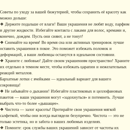
Советы по уходу за вашей бижутерией, чтобы сохранить её красоту как
можно дольше:
❖ Держите подальше от влаги! Ваши украшения не любят воду, парфюм
и другие жидкости. Избегайте контакта с лаками для волос, кремами и,
КОНТАКТЫ
конечно, дождем. Пусть они сияют, а не тонут!
❖ Снимайте на время! Во время сна или активных тренировок лучше
+ 7 (916) 958-00-78
idari.brand@mail.ru
оставить украшения в покое. Это поможет избежать поломок и
деформаций, а ваши любимцы останутся в идеальном состоянии.
РАЗДЕЛЫ ИНТЕРНЕТ-
❖ Храните с любовью! Дайте своим украшениям пространство! Храните
МАГАЗИНА
их отдельно в темном месте, чтобы избежать царапин и нежелательных
• Главная
• Об IDARI
• Доставка и оплата
реакций металлов.
• Каталог
• Новости
• Обмен и возврат
Бархатные лотки с ячейками — идеальный вариант для вашего
• Упаковка
• Рекомендации
сокровища!
по уходу
❖ Не забывайте о дыхании! Избегайте пластиковых и целлофановых
ПОДПИШИТЕСЬ НА
пакетов — ваши украшения могут «задохнуться» и потемнеть. Лучше
РАССЫЛКУ
выбрать что-то более «дышащее».
Рассказываем о новых
❖ Чистота — залог красоты! Протирайте свои украшения мягкой
коллекциях, акциях и трендах
салфеткой, чтобы они всегда выглядели безупречно. Чистота — это не
только эстетика, но и забота о ваших любимых изделиях.
❖ Помните: срок службы ваших украшений зависит от частоты их