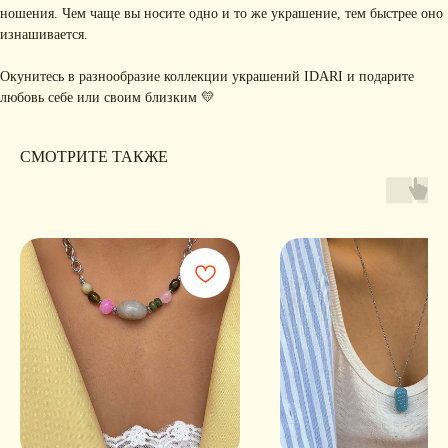
ношения. Чем чаще вы носите одно и то же украшение, тем быстрее оно
Я соглашаюсь с обработкой персональных данных в соответствии с
политикой
изнашивается.
конфиденциальности
Я
соглашаюсь
на получение рекламной рассылки
Окунитесь в разнообразие коллекции украшений IDARI и подарите
любовь себе или своим близким 💛
подписаться
СМОТРИТЕ ТАКЖЕ
ИНФОРМАЦИЯ
Политика
Договор публичной
конфиденциальности
оферты
ИП Хайруллина Сюзанна
Instagram принадлежит компании Meta,
Эдуардовна
признанной экстремистской в РФ
ИНН 540405944704
ОГРН 324547600025580
Сайт разработан
Digital-Step