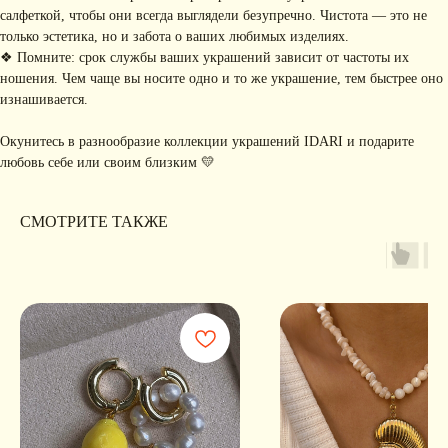
салфеткой, чтобы они всегда выглядели безупречно. Чистота — это не
только эстетика, но и забота о ваших любимых изделиях.
❖ Помните: срок службы ваших украшений зависит от частоты их
ношения. Чем чаще вы носите одно и то же украшение, тем быстрее оно
Я соглашаюсь с обработкой персональных данных в соответствии с
политикой
конфиденциальности
изнашивается.
Я
соглашаюсь
на получение рекламной рассылки
Окунитесь в разнообразие коллекции украшений IDARI и подарите
подписаться
любовь себе или своим близким 💛
ИНФОРМАЦИЯ
СМОТРИТЕ ТАКЖЕ
Политика
Договор публичной
конфиденциальности
оферты
ИП Хайруллина Сюзанна
Instagram принадлежит компании Meta,
Эдуардовна
признанной экстремистской в РФ
ИНН 540405944704
ОГРН 324547600025580
Сайт разработан
Digital-Step