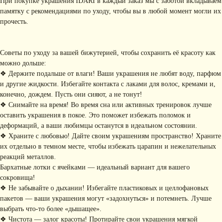
При покупке украшения IDARI в каждый заказ мы с заботой вкладываем
памятку с рекомендациями по уходу, чтобы вы в любой момент могли их
прочесть.
Советы по уходу за вашей бижутерией, чтобы сохранить её красоту как
можно дольше:
❖ Держите подальше от влаги! Ваши украшения не любят воду, парфюм
и другие жидкости. Избегайте контакта с лаками для волос, кремами и,
КОНТАКТЫ
конечно, дождем. Пусть они сияют, а не тонут!
+ 7 (916) 958-00-78
idari.brand@mail.ru
❖ Снимайте на время! Во время сна или активных тренировок лучше
оставить украшения в покое. Это поможет избежать поломок и
РАЗДЕЛЫ ИНТЕРНЕТ-
деформаций, а ваши любимцы останутся в идеальном состоянии.
МАГАЗИНА
❖ Храните с любовью! Дайте своим украшениям пространство! Храните
• Главная
• Об IDARI
• Доставка и оплата
их отдельно в темном месте, чтобы избежать царапин и нежелательных
• Каталог
• Новости
• Обмен и возврат
реакций металлов.
• Упаковка
• Рекомендации
Бархатные лотки с ячейками — идеальный вариант для вашего
по уходу
сокровища!
ПОДПИШИТЕСЬ НА
❖ Не забывайте о дыхании! Избегайте пластиковых и целлофановых
пакетов — ваши украшения могут «задохнуться» и потемнеть. Лучше
РАССЫЛКУ
Рассказываем о новых
выбрать что-то более «дышащее».
коллекциях, акциях и трендах
❖ Чистота — залог красоты! Протирайте свои украшения мягкой