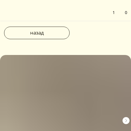
1
0
назад