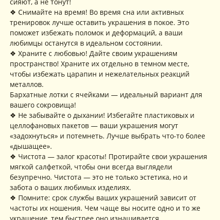
сияют, а не тонут!
+ 7 (916) 958-00-78
idari.brand@mail.ru
❖ Снимайте на время! Во время сна или активных
тренировок лучше оставить украшения в покое. Это
РАЗДЕЛЫ ИНТЕРНЕТ-
поможет избежать поломок и деформаций, а ваши
МАГАЗИНА
любимцы останутся в идеальном состоянии.
• Главная
• Об IDARI
• Доставка и оплата
❖ Храните с любовью! Дайте своим украшениям
• Каталог
• Новости
• Обмен и возврат
пространство! Храните их отдельно в темном месте,
• Упаковка
• Рекомендации
чтобы избежать царапин и нежелательных реакций
по уходу
металлов.
ПОДПИШИТЕСЬ НА
Бархатные лотки с ячейками — идеальный вариант для
РАССЫЛКУ
вашего сокровища!
Рассказываем о новых
коллекциях, акциях и трендах
❖ Не забывайте о дыхании! Избегайте пластиковых и
целлофановых пакетов — ваши украшения могут
«задохнуться» и потемнеть. Лучше выбрать что-то более
«дышащее».
❖ Чистота — залог красоты! Протирайте свои украшения
Я соглашаюсь с обработкой персональных данных в соответствии с
мягкой салфеткой, чтобы они всегда выглядели
политикой конфиденциальности
безупречно. Чистота — это не только эстетика, но и
Я
соглашаюсь
на получение рекламной рассылки
забота о ваших любимых изделиях.
❖ Помните: срок службы ваших украшений зависит от
подписаться
частоты их ношения. Чем чаще вы носите одно и то же
украшение, тем быстрее оно изнашивается.