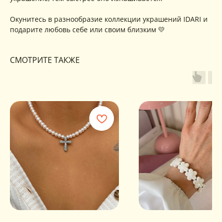
ИНФОРМАЦИЯ
Окунитесь в разнообразие коллекции украшений IDARI и
Политика
Договор публичной
конфиденциальности
оферты
подарите любовь себе или своим близким 💛
ИП Хайруллина Сюзанна
Instagram принадлежит компании Meta,
Эдуардовна
признанной экстремистской в РФ
ИНН 540405944704
СМОТРИТЕ ТАКЖЕ
ОГРН 324547600025580
Сайт разработан
Digital-Step