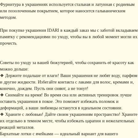
Фурнитура в украшениях используется стальная и латунная с родиевым
или позолоченным покрытием, которое наносится гальваническим
методом.
При покупке украшения IDARI в каждый заказ мы с заботой вкладываем
памятку с рекомендациями по уходу, чтобы вы в любой момент могли их
прочесть.
Советы по уходу за вашей бижутерией, чтобы сохранить её красоту как
можно дольше:
КОНТАКТЫ
❖ Держите подальше от влаги! Ваши украшения не любят воду, парфюм
и другие жидкости. Избегайте контакта с лаками для волос, кремами и,
+ 7 (916) 958-00-78
idari.brand@mail.ru
конечно, дождем. Пусть они сияют, а не тонут!
❖ Снимайте на время! Во время сна или активных тренировок лучше
РАЗДЕЛЫ ИНТЕРНЕТ-
оставить украшения в покое. Это поможет избежать поломок и
МАГАЗИНА
деформаций, а ваши любимцы останутся в идеальном состоянии.
• Главная
• Об IDARI
• Доставка и оплата
❖ Храните с любовью! Дайте своим украшениям пространство! Храните
• Каталог
• Новости
• Обмен и возврат
их отдельно в темном месте, чтобы избежать царапин и нежелательных
• Упаковка
• Рекомендации
реакций металлов.
по уходу
Бархатные лотки с ячейками — идеальный вариант для вашего