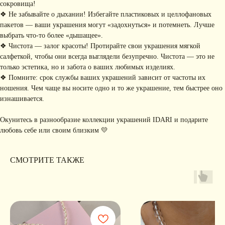
ПОДПИШИТЕСЬ НА
сокровища!
РАССЫЛКУ
❖ Не забывайте о дыхании! Избегайте пластиковых и целлофановых
Рассказываем о новых
пакетов — ваши украшения могут «задохнуться» и потемнеть. Лучше
коллекциях, акциях и трендах
выбрать что-то более «дышащее».
❖ Чистота — залог красоты! Протирайте свои украшения мягкой
салфеткой, чтобы они всегда выглядели безупречно. Чистота — это не
только эстетика, но и забота о ваших любимых изделиях.
Я соглашаюсь с обработкой персональных данных в соответствии с
политикой
❖ Помните: срок службы ваших украшений зависит от частоты их
конфиденциальности
ношения. Чем чаще вы носите одно и то же украшение, тем быстрее оно
Я
соглашаюсь
на получение рекламной рассылки
изнашивается.
подписаться
Окунитесь в разнообразие коллекции украшений IDARI и подарите
любовь себе или своим близким 💛
ИНФОРМАЦИЯ
Политика
Договор публичной
СМОТРИТЕ ТАКЖЕ
конфиденциальности
оферты
ИП Хайруллина Сюзанна
Instagram принадлежит компании Meta,
Эдуардовна
признанной экстремистской в РФ
ИНН 540405944704
ОГРН 324547600025580
Сайт разработан
Digital-Step