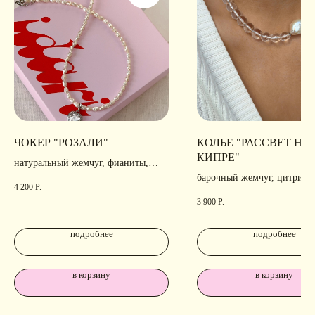
ЧОКЕР "РОЗАЛИ"
КОЛЬЕ "РАССВЕТ НА
КИПРЕ"
натуральный жемчуг, фианиты,
родирование
барочный жемчуг, цитрин, 
4 200
Р.
позолота, родирование
3 900
Р.
подробнее
подробнее
в корзину
в корзину