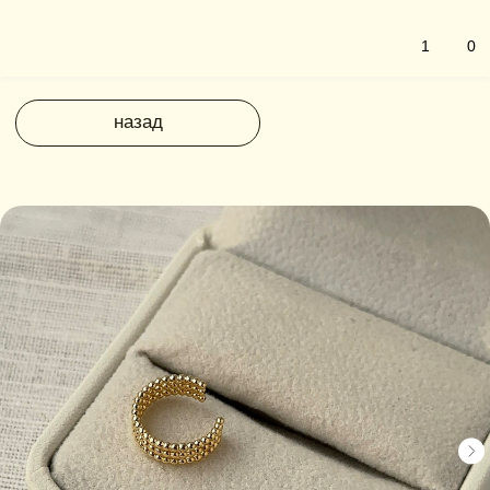
1
0
назад