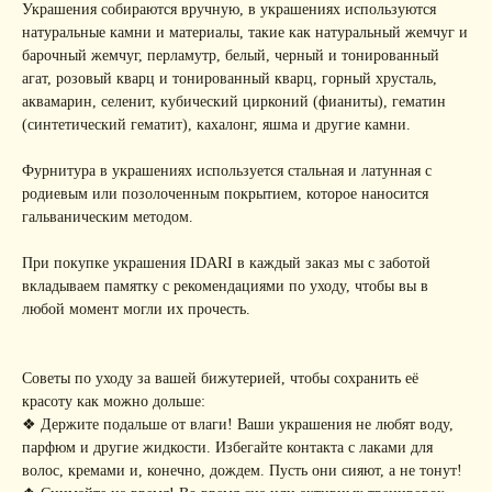
Украшения собираются вручную, в украшениях используются
натуральные камни и материалы, такие как натуральный жемчуг и
барочный жемчуг, перламутр, белый, черный и тонированный
агат, розовый кварц и тонированный кварц, горный хрусталь,
аквамарин, селенит, кубический цирконий (фианиты), гематин
(синтетический гематит), кахалонг, яшма и другие камни.
Фурнитура в украшениях используется стальная и латунная с
родиевым или позолоченным покрытием, которое наносится
гальваническим методом.
При покупке украшения IDARI в каждый заказ мы с заботой
вкладываем памятку с рекомендациями по уходу, чтобы вы в
любой момент могли их прочесть.
Советы по уходу за вашей бижутерией, чтобы сохранить её
КОНТАКТЫ
красоту как можно дольше:
❖ Держите подальше от влаги! Ваши украшения не любят воду,
+ 7 (916) 958-00-78
idari.brand@mail.ru
парфюм и другие жидкости. Избегайте контакта с лаками для
волос, кремами и, конечно, дождем. Пусть они сияют, а не тонут!
РАЗДЕЛЫ ИНТЕРНЕТ-