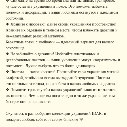
❖ Снимайте на время! Во время сна или активных тренировок
МАГАЗИНА
лучше оставить украшения в покое. Это поможет избежать
• Главная
• Об IDARI
• Доставка и оплата
поломок и деформаций, а ваши любимцы останутся в идеальном
• Каталог
• Новости
• Обмен и возврат
состоянии.
• Упаковка
• Рекомендации
❖ Храните с любовью! Дайте своим украшениям пространство!
по уходу
Храните их отдельно в темном месте, чтобы избежать царапин и
ПОДПИШИТЕСЬ НА
нежелательных реакций металлов.
РАССЫЛКУ
Бархатные лотки с ячейками — идеальный вариант для вашего
Рассказываем о новых
коллекциях, акциях и трендах
сокровища!
❖ Не забывайте о дыхании! Избегайте пластиковых и
целлофановых пакетов — ваши украшения могут «задохнуться» и
потемнеть. Лучше выбрать что-то более «дышащее».
❖ Чистота — залог красоты! Протирайте свои украшения мягкой
Я соглашаюсь с обработкой персональных данных в соответствии с
политикой
конфиденциальности
салфеткой, чтобы они всегда выглядели безупречно. Чистота —
это не только эстетика, но и забота о ваших любимых изделиях.
Я
соглашаюсь
на получение рекламной рассылки
❖ Помните: срок службы ваших украшений зависит от частоты
их ношения. Чем чаще вы носите одно и то же украшение, тем
подписаться
быстрее оно изнашивается.
ИНФОРМАЦИЯ
Окунитесь в разнообразие коллекции украшений IDARI и
подарите любовь себе или своим близким 💛
Политика
Договор публичной
конфиденциальности
оферты