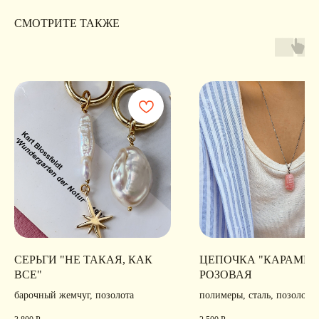
ИП Хайруллина Сюзанна
Instagram принадлежит компании Meta,
Эдуардовна
признанной экстремистской в РФ
СМОТРИТЕ ТАКЖЕ
ИНН 540405944704
ОГРН 324547600025580
Сайт разработан
Digital-Step
СЕРЬГИ "НЕ ТАКАЯ, КАК
ЦЕПОЧКА "КАРАМЕЛ
ВСЕ"
РОЗОВАЯ
барочный жемчуг, позолота
полимеры, сталь, позолота