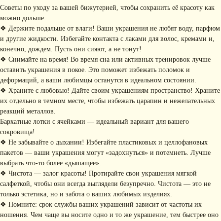
Советы по уходу за вашей бижутерией, чтобы сохранить её красоту как
можно дольше:
❖ Держите подальше от влаги! Ваши украшения не любят воду, парфюм
и другие жидкости. Избегайте контакта с лаками для волос, кремами и,
Я соглашаюсь с обработкой персональных данных в соответствии с
политикой
конфиденциальности
конечно, дождем. Пусть они сияют, а не тонут!
Я
соглашаюсь
на получение рекламной рассылки
❖ Снимайте на время! Во время сна или активных тренировок лучше
оставить украшения в покое. Это поможет избежать поломок и
деформаций, а ваши любимцы останутся в идеальном состоянии.
подписаться
❖ Храните с любовью! Дайте своим украшениям пространство! Храните
их отдельно в темном месте, чтобы избежать царапин и нежелательных
ИНФОРМАЦИЯ
реакций металлов.
Политика
Договор публичной
Бархатные лотки с ячейками — идеальный вариант для вашего
конфиденциальности
оферты
сокровища!
ИП Хайруллина Сюзанна
Instagram принадлежит компании Meta,
❖ Не забывайте о дыхании! Избегайте пластиковых и целлофановых
Эдуардовна
признанной экстремистской в РФ
ИНН 540405944704
пакетов — ваши украшения могут «задохнуться» и потемнеть. Лучше
ОГРН 324547600025580
выбрать что-то более «дышащее».
Сайт разработан
❖ Чистота — залог красоты! Протирайте свои украшения мягкой
Digital-Step
салфеткой, чтобы они всегда выглядели безупречно. Чистота — это не
только эстетика, но и забота о ваших любимых изделиях.
❖ Помните: срок службы ваших украшений зависит от частоты их
ношения. Чем чаще вы носите одно и то же украшение, тем быстрее оно