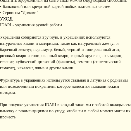
Оплатить оформленный на сайте заказ можно следующими способами:
• Банковской или кредитной картой любых платежных систем
• Сервисом "Долями"
УХОД
IDARI - украшения ручной работы.
Украшения собираются вручную, в украшениях используются
натуральные камни и материалы, такие как натуральный жемчуг и
барочный жемчуг, перламутр, белый, черный и тонированный агат,
КОНТАКТЫ
розовый кварц и тонированный кварц, горный хрусталь, аквамарин,
селенит, кубический цирконий (фианиты), гематин (синтетический
+ 7 (916) 958-00-78
idari.brand@mail.ru
гематит), кахалонг, яшма и другие камни.
РАЗДЕЛЫ ИНТЕРНЕТ-
Фурнитура в украшениях используется стальная и латунная с родиевым
МАГАЗИНА
• Главная
• Об IDARI
• Доставка и оплата
или позолоченным покрытием, которое наносится гальваническим
• Каталог
• Новости
• Обмен и возврат
методом.
• Упаковка
• Рекомендации
по уходу
При покупке украшения IDARI в каждый заказ мы с заботой вкладываем
памятку с рекомендациями по уходу, чтобы вы в любой момент могли их
ПОДПИШИТЕСЬ НА
прочесть.
РАССЫЛКУ
Рассказываем о новых
коллекциях, акциях и трендах