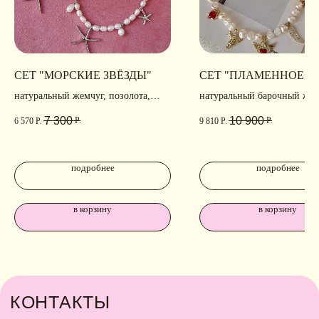
СЕТ "МОРСКИЕ ЗВЁЗДЫ"
СЕТ "ПЛАМЕННОЕ С
натуральный жемчуг, позолота,
натуральный барочный жем
родирование
фианиты, позолота
7 300
10 900
Р.
Р.
6 570
Р.
9 810
Р.
подробнее
подробнее
в корзину
в корзину