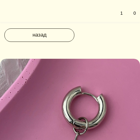
1
0
назад