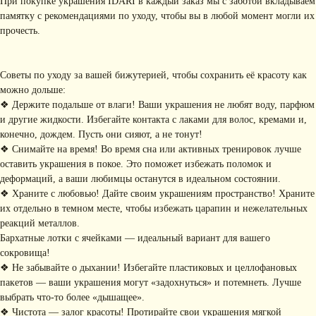
При покупке украшения IDARI в каждый заказ мы с заботой вкладываем
памятку с рекомендациями по уходу, чтобы вы в любой момент могли их
прочесть.
Советы по уходу за вашей бижутерией, чтобы сохранить её красоту как
можно дольше:
❖ Держите подальше от влаги! Ваши украшения не любят воду, парфюм
и другие жидкости. Избегайте контакта с лаками для волос, кремами и,
КОНТАКТЫ
конечно, дождем. Пусть они сияют, а не тонут!
+ 7 (916) 958-00-78
idari.brand@mail.ru
❖ Снимайте на время! Во время сна или активных тренировок лучше
оставить украшения в покое. Это поможет избежать поломок и
РАЗДЕЛЫ ИНТЕРНЕТ-
деформаций, а ваши любимцы останутся в идеальном состоянии.
МАГАЗИНА
❖ Храните с любовью! Дайте своим украшениям пространство! Храните
• Главная
• Об IDARI
• Доставка и оплата
их отдельно в темном месте, чтобы избежать царапин и нежелательных
• Каталог
• Новости
• Обмен и возврат
реакций металлов.
• Упаковка
• Рекомендации
Бархатные лотки с ячейками — идеальный вариант для вашего
по уходу
сокровища!
ПОДПИШИТЕСЬ НА
❖ Не забывайте о дыхании! Избегайте пластиковых и целлофановых
пакетов — ваши украшения могут «задохнуться» и потемнеть. Лучше
РАССЫЛКУ
Рассказываем о новых
выбрать что-то более «дышащее».
коллекциях, акциях и трендах
❖ Чистота — залог красоты! Протирайте свои украшения мягкой