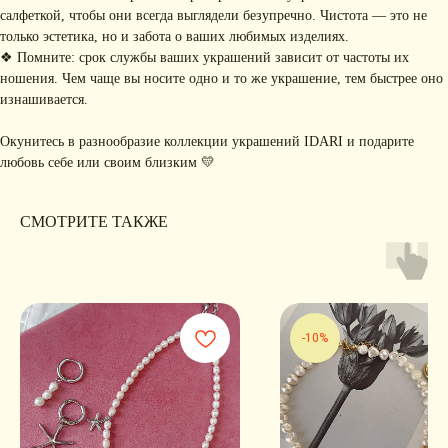
салфеткой, чтобы они всегда выглядели безупречно. Чистота — это не
только эстетика, но и забота о ваших любимых изделиях.
❖ Помните: срок службы ваших украшений зависит от частоты их
ношения. Чем чаще вы носите одно и то же украшение, тем быстрее оно
Я соглашаюсь с обработкой персональных данных в соответствии с
политикой
конфиденциальности
изнашивается.
Я
соглашаюсь
на получение рекламной рассылки
Окунитесь в разнообразие коллекции украшений IDARI и подарите
подписаться
любовь себе или своим близким 💛
ИНФОРМАЦИЯ
СМОТРИТЕ ТАКЖЕ
Политика
Договор публичной
конфиденциальности
оферты
ИП Хайруллина Сюзанна
Instagram принадлежит компании Meta,
Эдуардовна
признанной экстремистской в РФ
ИНН 540405944704
ОГРН 324547600025580
-10%
Сайт разработан
Digital-Step