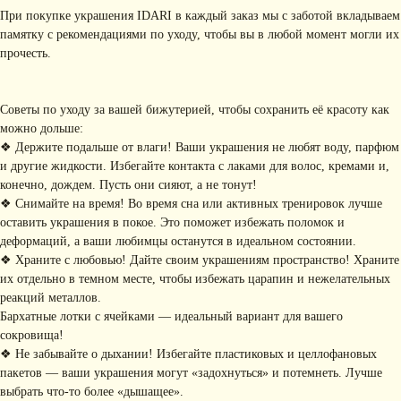
• Упаковка
• Рекомендации
При покупке украшения IDARI в каждый заказ мы с заботой вкладываем
по уходу
памятку с рекомендациями по уходу, чтобы вы в любой момент могли их
ПОДПИШИТЕСЬ НА
прочесть.
РАССЫЛКУ
Рассказываем о новых
коллекциях, акциях и трендах
Советы по уходу за вашей бижутерией, чтобы сохранить её красоту как
можно дольше:
❖ Держите подальше от влаги! Ваши украшения не любят воду, парфюм
и другие жидкости. Избегайте контакта с лаками для волос, кремами и,
Я соглашаюсь с обработкой персональных данных в соответствии с
политикой
конечно, дождем. Пусть они сияют, а не тонут!
конфиденциальности
❖ Снимайте на время! Во время сна или активных тренировок лучше
Я
соглашаюсь
на получение рекламной рассылки
оставить украшения в покое. Это поможет избежать поломок и
деформаций, а ваши любимцы останутся в идеальном состоянии.
подписаться
❖ Храните с любовью! Дайте своим украшениям пространство! Храните
их отдельно в темном месте, чтобы избежать царапин и нежелательных
ИНФОРМАЦИЯ
реакций металлов.
Бархатные лотки с ячейками — идеальный вариант для вашего
Политика
Договор публичной
сокровища!
конфиденциальности
оферты
❖ Не забывайте о дыхании! Избегайте пластиковых и целлофановых
ИП Хайруллина Сюзанна
Instagram принадлежит компании Meta,
Эдуардовна
признанной экстремистской в РФ
пакетов — ваши украшения могут «задохнуться» и потемнеть. Лучше
ИНН 540405944704
выбрать что-то более «дышащее».
ОГРН 324547600025580