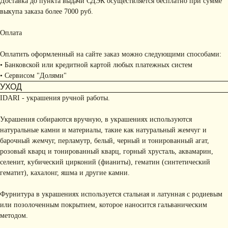
Доставка до пункта выдачи СДЭК осуществляется бесплатно при сумме
выкупа заказа более 7000 руб.
Оплата
Оплатить оформленный на сайте заказ можно следующими способами:
• Банковской или кредитной картой любых платежных систем
• Сервисом "Долями"
УХОД
IDARI - украшения ручной работы.
Украшения собираются вручную, в украшениях используются
натуральные камни и материалы, такие как натуральный жемчуг и
барочный жемчуг, перламутр, белый, черный и тонированный агат,
КОНТАКТЫ
розовый кварц и тонированный кварц, горный хрусталь, аквамарин,
селенит, кубический цирконий (фианиты), гематин (синтетический
+ 7 (916) 958-00-78
idari.brand@mail.ru
гематит), кахалонг, яшма и другие камни.
РАЗДЕЛЫ ИНТЕРНЕТ-
Фурнитура в украшениях используется стальная и латунная с родиевым
МАГАЗИНА
или позолоченным покрытием, которое наносится гальваническим
• Главная
• Об IDARI
• Доставка и оплата
методом.
• Каталог
• Новости
• Обмен и возврат