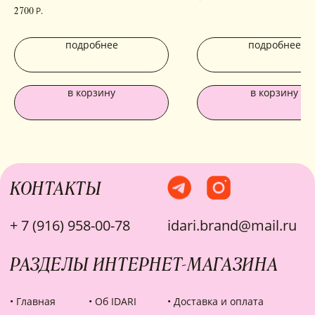
родирование
Р.
2 700
ИНФОРМАЦИЯ
подробнее
подробнее
Политика
Договор публичной
конфиденциальности
оферты
ИП Хайруллина Сюзанна
Instagram принадлежит компании Meta,
Эдуардовна
признанной экстремистской в РФ
в корзину
в корзину
ИНН 540405944704
ОГРН 324547600025580
Сайт разработан
Digital-Step